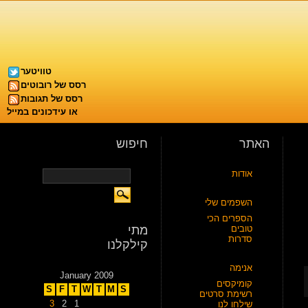
טוויטער
רסס של רובוטים
רסס של תגובות
או עידכונים במייל
האתר
חיפוש
אודות
השפמים שלי
הספרים הכי
טובים
מתי
סדרות
קילקלנו
אנימה
January 2009
קומיקסים
S
F
T
W
T
M
S
רשימת סרטים
3
2
1
שילחו לנו