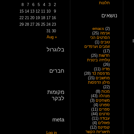
תלונות
8
7
6
5
4
3
2
15
14
13
12
11
10
9
נושאים
22
21
20
19
18
17
16
29
28
27
26
25
24
23
emacs
(2)
31
30
אנימה
(25)
« Aug
הסרטים הכי
טובים
(1)
זומבים וערפדים
בלוגרול
(17)
חדשות
(25)
טלויזיה בינונית
(26)
מדיה
(11)
חברים
מדפסת 3ד
(28)
מחשבים
(15)
מילון הדפסות
(22)
מכות
(8)
מקומות
מנהלה
(43)
לבקר
משחקים
(3)
ספורט
(4)
ספרים
(11)
סרטים
(44)
עבודה
(11)
meta
פאזלים
(4)
קומיקס
(12)
תיאוריות הקשר
Log in