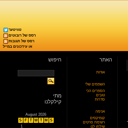
טוויטער
רסס של רובוטים
רסס של תגובות
או עידכונים במייל
האתר
חיפוש
אודות
השפמים שלי
הספרים הכי
טובים
מתי
סדרות
קילקלנו
אנימה
August 2026
קומיקסים
S
F
T
W
T
M
S
רשימת סרטים
1
שילחו לנו