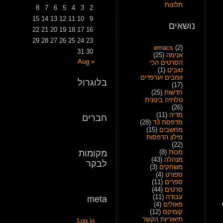
תלונות
8
7
6
5
4
3
2
15
14
13
12
11
10
9
נושאים
22
21
20
19
18
17
16
29
28
27
26
25
24
23
emacs
(2)
31
30
אנימה
(25)
« Aug
הסרטים הכי
טובים
(1)
זומבים וערפדים
בלוגרול
(17)
חדשות
(25)
טלויזיה בינונית
(26)
מדיה
(11)
חברים
מדפסת 3ד
(28)
מחשבים
(15)
מילון הדפסות
(22)
מכות
(8)
מקומות
מנהלה
(43)
לבקר
משחקים
(3)
ספורט
(4)
ספרים
(11)
סרטים
(44)
עבודה
(11)
meta
פאזלים
(4)
קומיקס
(12)
תיאוריות הקשר
Log in