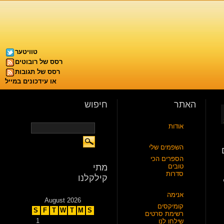
טוויטער
רסס של רובוטים
רסס של תגובות
או עידכונים במייל
האתר
חיפוש
אודות
השפמים שלי
הספרים הכי
טובים
מתי
סדרות
קילקלנו
אנימה
August 2026
קומיקסים
S
F
T
W
T
M
S
רשימת סרטים
1
שילחו לנו