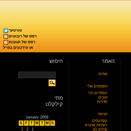
טוויטער
רסס של רובוטים
רסס של תגובות
או עידכונים במייל
האתר
חיפוש
אודות
השפמים שלי
הספרים הכי
טובים
מתי
סדרות
קילקלנו
אנימה
January 2009
קומיקסים
S
F
T
W
T
M
S
רשימת סרטים
3
2
1
שילחו לנו