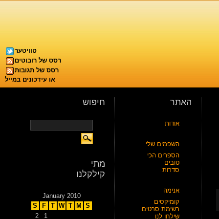
טוויטער
רסס של רובוטים
רסס של תגובות
או עידכונים במייל
האתר
חיפוש
אודות
השפמים שלי
הספרים הכי
טובים
מתי
סדרות
קילקלנו
אנימה
January 2010
קומיקסים
S
F
T
W
T
M
S
רשימת סרטים
2
1
שילחו לנו