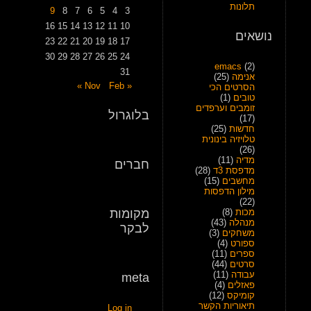
תלונות
9
8
7
6
5
4
3
16
15
14
13
12
11
10
נושאים
23
22
21
20
19
18
17
30
29
28
27
26
25
24
emacs
(2)
31
אנימה
(25)
Feb »
« Nov
הסרטים הכי
טובים
(1)
זומבים וערפדים
בלוגרול
(17)
חדשות
(25)
טלויזיה בינונית
(26)
מדיה
(11)
חברים
מדפסת 3ד
(28)
מחשבים
(15)
מילון הדפסות
(22)
מכות
(8)
מקומות
מנהלה
(43)
לבקר
משחקים
(3)
ספורט
(4)
ספרים
(11)
סרטים
(44)
עבודה
(11)
meta
פאזלים
(4)
קומיקס
(12)
תיאוריות הקשר
Log in