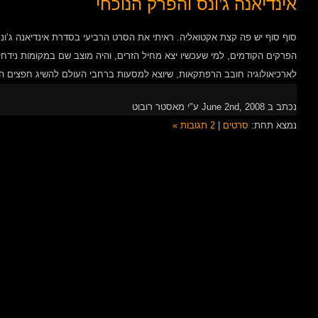
אינדיאנה ג’ונס והפרק הנוכחי
סוף סוף יש פה קצת אקטואליה. ראיתי את הסרט הרביעי בסדרת אינדיאנה ג’ונס
הפרקים הקודמים, למי שעכשיו יצא מחיל הזרים, והיה מוצב שם במקומות נידחים 
לארכיאולוגיה חובב הרפתקאות, שיוצא למסעות ברחבי העולם להשיג חפצים היס
נכתב ב June 2nd, 2008 ע"י מאסטר רובוט
נמצא תחת:
סרטים
|
2 תגובות »