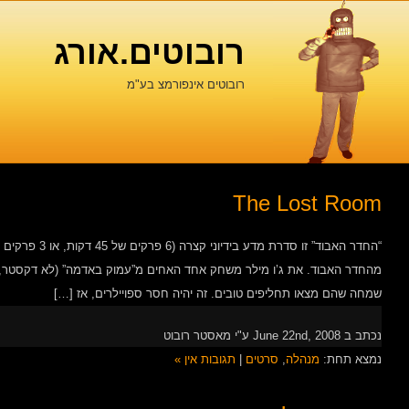
רובוטים.אורג
רובוטים אינפורמצ בע"מ
The Lost Room
“החדר האבוד” זו
מהחדר האבוד. את ג’ו מילר משחק אחד האחים מ”עמוק באדמה” (לא דקסטר, ה
שמחה שהם מצאו תחליפים טובים. זה יהיה חסר ספויילרים, אז […]
נכתב ב June 22nd, 2008 ע"י מאסטר רובוט
נמצא תחת:
מנהלה
,
סרטים
|
תגובות אין »