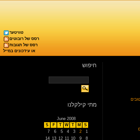
טוויטער
רסס של רובוטים
רסס של תגובות
או עידכונים במייל
חיפוש
ובים
מתי קילקלנו
June 2008
S
F
T
W
T
M
S
7
6
5
4
3
2
1
14
13
12
11
10
9
8