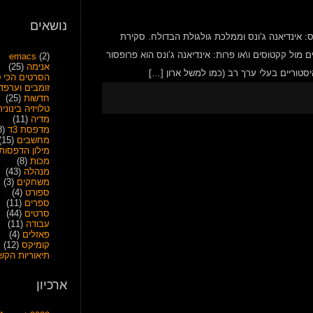
נושאים
: אינדיאנה ג’ונס וממלכת גולגולת הבדולח. סקירת
מול קקטוסים ו\או פרות: אינדיאנה ג’ונס הוא פרופסור
emacs
(2)
אנימה
(25)
טוריים בעלי ערך רב (כמו למשל ארון […]
הסרטים הכי ט
זומבים וערפד
חדשות
(25)
טלויזיה בינונית
מדיה
(11)
מדפסת 3ד
(28)
מחשבים
(15)
מילון הדפסות
מכות
(8)
מנהלה
(43)
משחקים
(3)
ספורט
(4)
ספרים
(11)
סרטים
(44)
עבודה
(11)
פאזלים
(4)
קומיקס
(12)
תיאוריות הקש
ארכיון