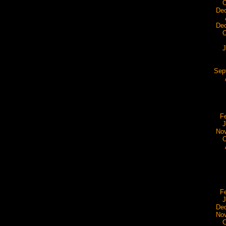
O
De
De
O
J
Sep
F
J
No
O
F
J
De
No
O