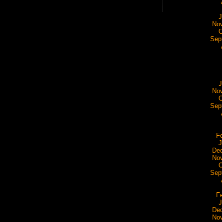
J
No
O
Sep
J
No
O
Sep
F
J
De
No
O
Sep
F
J
De
No