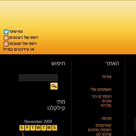
טוויטער
רסס של רובוטים
רסס של תגובות
או עידכונים במייל
האתר
חיפוש
אודות
השפמים שלי
הספרים הכי
טובים
מתי
סדרות
קילקלנו
אנימה
November 2008
קומיקסים
S
F
T
W
T
M
S
רשימת סרטים
1
שילחו לנו