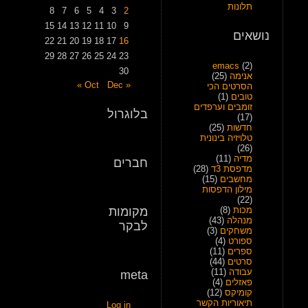
תלונות
8
7
6
5
4
3
2
15
14
13
12
11
10
9
נושאים
22
21
20
19
18
17
16
29
28
27
26
25
24
23
emacs
(2)
30
אנימה
(25)
Dec »
« Oct
הסרטים הכי
טובים
(1)
זומבים וערפדים
בלוגרול
(17)
חדשות
(25)
טלויזיה בינונית
(26)
מדיה
(11)
חברים
מדפסת 3ד
(28)
מחשבים
(15)
מילון הדפסות
(22)
מכות
(8)
מקומות
מנהלה
(43)
לבקר
משחקים
(3)
ספורט
(4)
ספרים
(11)
סרטים
(44)
עבודה
(11)
meta
פאזלים
(4)
קומיקס
(12)
תיאוריות הקשר
Log in