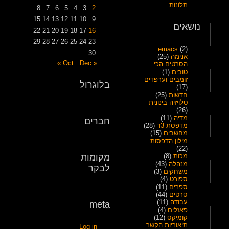
תלונות
8
7
6
5
4
3
2
15
14
13
12
11
10
9
נושאים
22
21
20
19
18
17
16
29
28
27
26
25
24
23
emacs
(2)
30
אנימה
(25)
Dec »
« Oct
הסרטים הכי
טובים
(1)
זומבים וערפדים
בלוגרול
(17)
חדשות
(25)
טלויזיה בינונית
(26)
מדיה
(11)
חברים
מדפסת 3ד
(28)
מחשבים
(15)
מילון הדפסות
(22)
מכות
(8)
מקומות
מנהלה
(43)
לבקר
משחקים
(3)
ספורט
(4)
ספרים
(11)
סרטים
(44)
עבודה
(11)
meta
פאזלים
(4)
קומיקס
(12)
תיאוריות הקשר
Log in