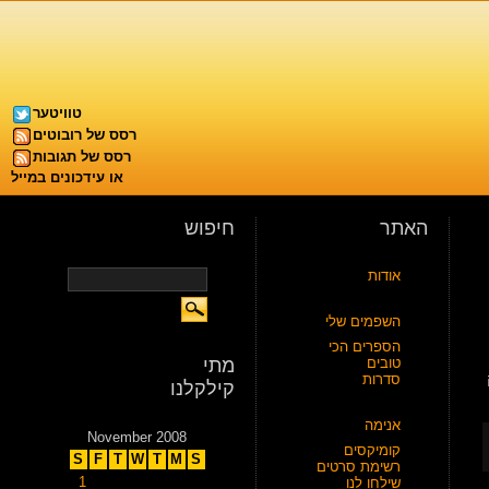
טוויטער
רסס של רובוטים
רסס של תגובות
או עידכונים במייל
האתר
חיפוש
אודות
השפמים שלי
הספרים הכי
טובים
מתי
ה
סדרות
קילקלנו
אנימה
November 2008
קומיקסים
S
F
T
W
T
M
S
רשימת סרטים
1
שילחו לנו