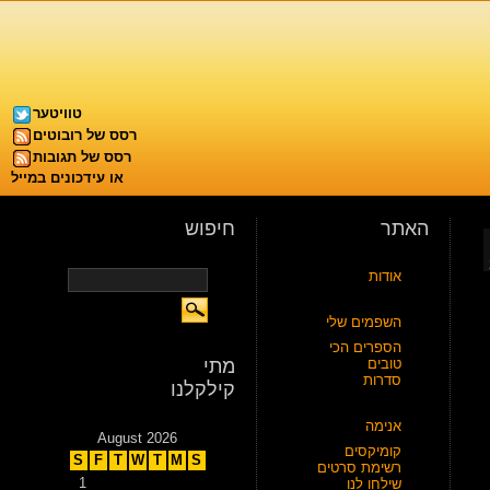
טוויטער
רסס של רובוטים
רסס של תגובות
או עידכונים במייל
חיפוש
האתר
אודות
השפמים שלי
הספרים הכי
מתי
טובים
סדרות
קילקלנו
אנימה
August 2026
קומיקסים
S
F
T
W
T
M
S
רשימת סרטים
1
שילחו לנו