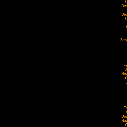
O
De
De
O
J
Sep
F
J
No
O
F
J
De
No
O