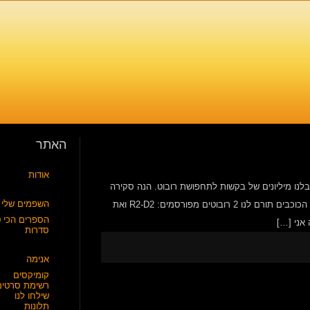
האתר
אודות
נו מיליונים של בקשות לתחפושת רובוט. הנה סקירה
השפמים שלי
של רובוטים מאז ועד עולם, ולמה זה לא מומלץ להתחפש לחלק מהם. מלחמת הכוכבים תורם לנו 2 רובוטים מפורסמים: R2-D2 ואת
הספרים הכי ט
סדרות
אנימה
קומיקסים
רשימת סרטים
שילחו לנו
תלונות