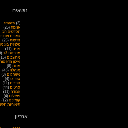
נושאים
emacs
(2)
אנימה
(25)
הסרטים הכי ט
זומבים וערפד
חדשות
(25)
טלויזיה בינונית
מדיה
(11)
מדפסת 3ד
(28)
מחשבים
(15)
מילון הדפסות
מכות
(8)
מנהלה
(43)
משחקים
(3)
ספורט
(4)
ספרים
(11)
סרטים
(44)
עבודה
(11)
פאזלים
(4)
קומיקס
(12)
תיאוריות הקש
ארכיון