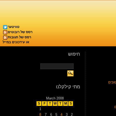
טוויטער
רסס של רובוטים
רסס של תגובות
או עידכונים במייל
חיפוש
ובים
מתי קילקלנו
March 2008
S
F
T
W
T
M
S
1
8
7
6
5
4
3
2