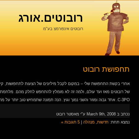
רובוטים.אורג
רובוטים אינפורמצ בע"מ
תחפושת רובוט
אחרי בקשת התחפושת שלי – במקום לקבל מיליונים של הצעות לתחפושות, קיבל
C-3PO. אחד גבוה ומוזר והשני נמוך וגוץ. הנה תמונה שתמחיש טוב יותר על מה אני […]
נכתב ב March 9th, 2008 ע"י מאסטר רובוט
נמצא תחת:
חדשות
,
מנהלה
|
5 תגובות »