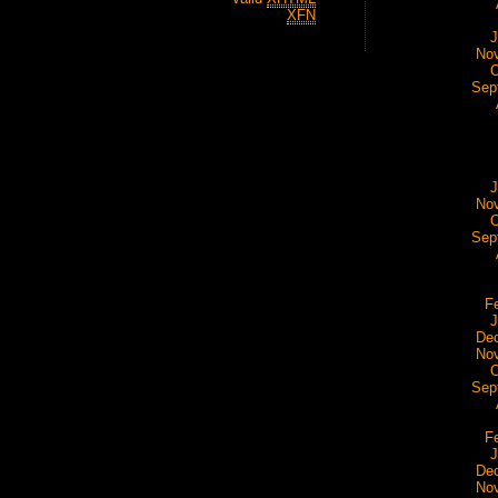
XFN
J
No
O
Sep
J
No
O
Sep
F
J
De
No
O
Sep
F
J
De
No