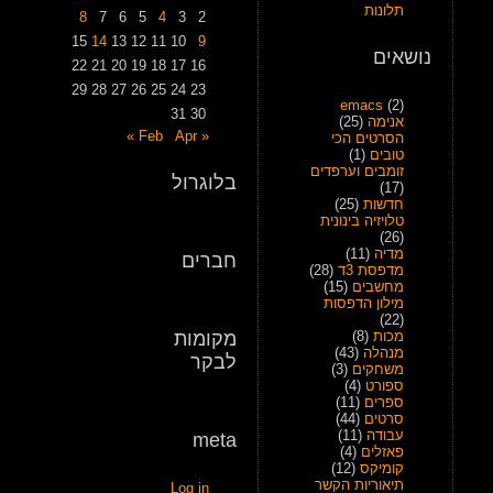
תלונות
8
7
6
5
4
3
2
15
14
13
12
11
10
9
נושאים
22
21
20
19
18
17
16
29
28
27
26
25
24
23
emacs
(2)
31
30
אנימה
(25)
Apr »
« Feb
הסרטים הכי
טובים
(1)
זומבים וערפדים
בלוגרול
(17)
חדשות
(25)
טלויזיה בינונית
(26)
מדיה
(11)
חברים
מדפסת 3ד
(28)
מחשבים
(15)
מילון הדפסות
(22)
מכות
(8)
מקומות
מנהלה
(43)
לבקר
משחקים
(3)
ספורט
(4)
ספרים
(11)
סרטים
(44)
עבודה
(11)
meta
פאזלים
(4)
קומיקס
(12)
תיאוריות הקשר
Log in