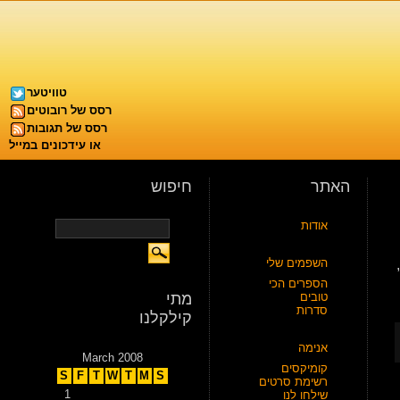
טוויטער
רסס של רובוטים
רסס של תגובות
או עידכונים במייל
האתר
חיפוש
אודות
השפמים שלי
הספרים הכי
טובים
מתי
סדרות
קילקלנו
אנימה
March 2008
קומיקסים
S
F
T
W
T
M
S
רשימת סרטים
1
שילחו לנו