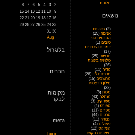
תלונות
8
7
6
5
4
3
2
15
14
13
12
11
10
9
נושאים
22
21
20
19
18
17
16
29
28
27
26
25
24
23
emacs
(2)
31
30
אנימה
(25)
« Aug
הסרטים הכי
טובים
(1)
זומבים וערפדים
בלוגרול
(17)
חדשות
(25)
טלויזיה בינונית
(26)
מדיה
(11)
חברים
מדפסת 3ד
(28)
מחשבים
(15)
מילון הדפסות
(22)
מכות
(8)
מקומות
מנהלה
(43)
לבקר
משחקים
(3)
ספורט
(4)
ספרים
(11)
סרטים
(44)
עבודה
(11)
meta
פאזלים
(4)
קומיקס
(12)
תיאוריות הקשר
Log in