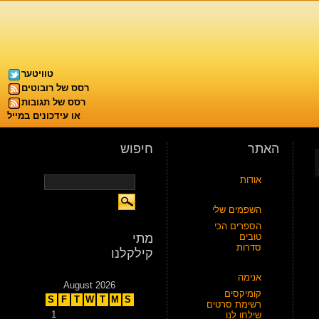
טוויטער
רסס של רובוטים
רסס של תגובות
או עידכונים במייל
האתר
חיפוש
אודות
השפמים שלי
הספרים הכי
טובים
מתי
סדרות
קילקלנו
אנימה
August 2026
קומיקסים
S
F
T
W
T
M
S
רשימת סרטים
1
שילחו לנו