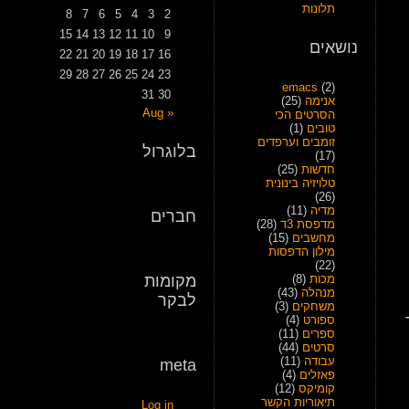
תלונות
8
7
6
5
4
3
2
15
14
13
12
11
10
9
נושאים
22
21
20
19
18
17
16
29
28
27
26
25
24
23
emacs
(2)
31
30
אנימה
(25)
« Aug
הסרטים הכי
טובים
(1)
זומבים וערפדים
בלוגרול
(17)
חדשות
(25)
טלויזיה בינונית
(26)
מדיה
(11)
חברים
מדפסת 3ד
(28)
מחשבים
(15)
מילון הדפסות
(22)
מכות
(8)
מקומות
מנהלה
(43)
לבקר
משחקים
(3)
ספורט
(4)
ספרים
(11)
סרטים
(44)
עבודה
(11)
meta
פאזלים
(4)
קומיקס
(12)
תיאוריות הקשר
Log in