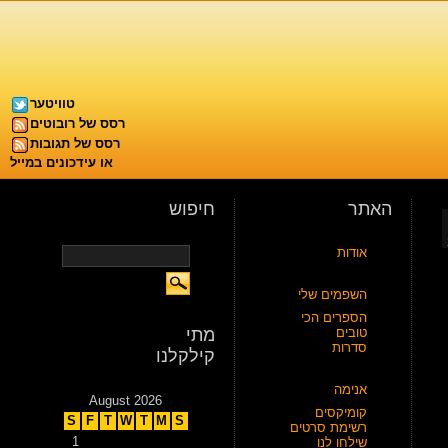
טוויטער
רסס של רובוטים
רסס של תגובות
או עידכונים במייל
האתר
חיפוש
אודות
השפמים שלי
הספרים הכי
טובים
מתי
סדרות
קילקלנו
אנימה
August 2026
קומיקסים
S
F
T
W
T
M
S
רשימת סרטים
1
שילחו לנו