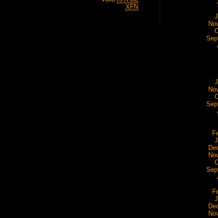
XFN
J
No
O
Sep
J
No
O
Sep
F
J
De
No
O
Sep
F
J
De
No