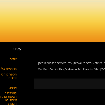
האתר
אודות
אני מרחיבה את אופקיי, ועוברת לאנימציה סינית – Donghua ולא רק אנימה יפני. ראיתי 2 סדרות, ושתיהן עדין באמצע הסיפור ושתיהן
השפמים שלי
היו מאוד פופולריות כדי להפיק להן סדרות לא מצויירות, שהצליחו הרבה מעבר לסין. Mo Dao Zu Shi King’s Avatar Mo Dao Zu Shi
הספרים הכי ט
סדרות
אנימה
קומיקסים
רשימת סרטים
שילחו לנו
תלונות