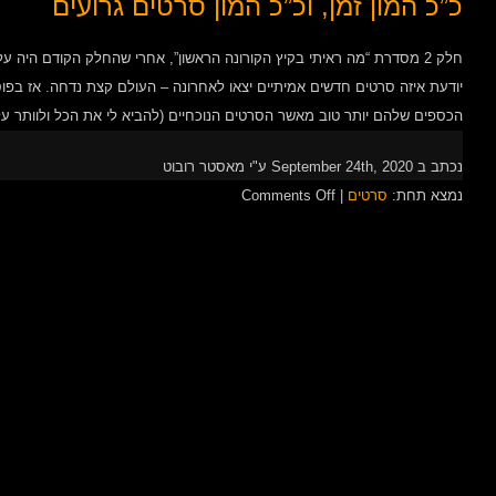
כ”כ המון זמן, וכ”כ המון סרטים גרועים
סינית),
קיץ
חלק 2 מסדרת “מה ראיתי בקיץ הקורונה הראשון”, אחרי שהחלק הקודם היה ע
2020
יודעת איזה סרטים חדשים אמיתיים יצאו לאחרונה – העולם קצת נדחה. אז בפו
הכספים שלהם יותר טוב מאשר הסרטים הנוכחיים (להביא לי את הכל ולוותר על
נכתב ב September 24th, 2020 ע"י מאסטר רובוט
on
נמצא תחת:
סרטים
|
Comments Off
כ”כ
המון
זמן,
וכ”כ
המון
סרטים
גרועים