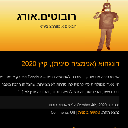
רובוטים.אורג
רובוטים אינפורמצ בע"מ
דונגהוא (אנימציה סינית), קיץ 2020
דבר ראשון, והכי חשוב, זה זמין לצפיה ביוטיוב, והסדרה עדין לא […]
נכתב ב October 4th, 2020 ע"י מאסטר רובוט
on
נמצא תחת:
טלויזיה בינונית
|
Comments Off
דונגהוא
(אנימציה