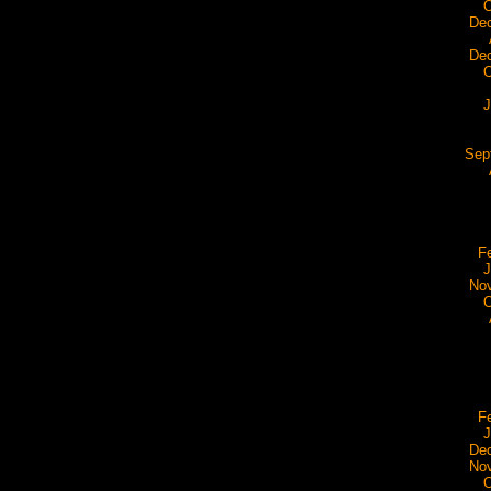
O
De
De
O
J
Sep
F
J
No
O
F
J
De
No
O