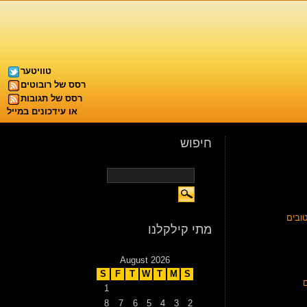
טוויטער
רסס של רובוטים
רסס של תגובות
או עידכונים במייל
חיפוש
ובים
מתי קילקלנו
August 2026
S
F
T
W
T
M
S
1
8
7
6
5
4
3
2