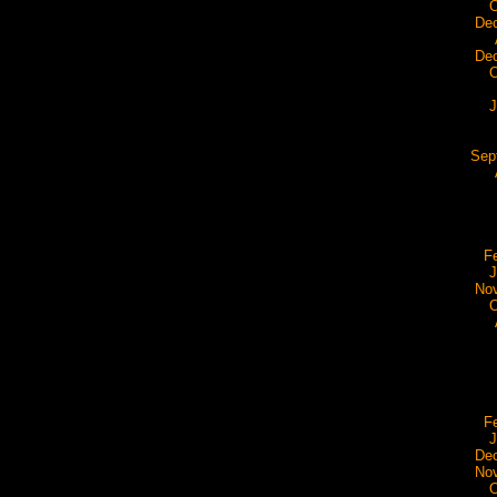
O
De
De
O
J
Sep
F
J
No
O
F
J
De
No
O