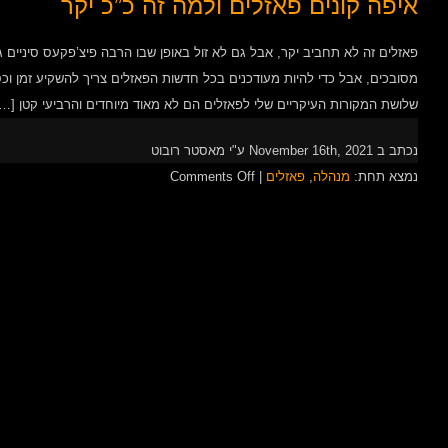
איפה קונים פאזלים ולמה זה כ”כ יקר
פאזלים זה לא תחביב יקר, אבל גם לא זול באופן שבו הרבה פיצ’פקעס סיניים 
מסובכים, אבל כדי להיות מעודכנים בכל חדשות הפאזלים צריך להשקיע זמן וכס
שלושת המקורות העיקריים שלי לפאזלים הם לא מאוד מיוחדים והרביעי קטן […]
נכתב ב November 16th, 2021 ע"י מאסטר רובוט
on
נמצא תחת:
מנהלה
,
פאזלים
|
Comments Off
איפה
קונים
פאזלים
ולמה
זה
כ”כ
יקר