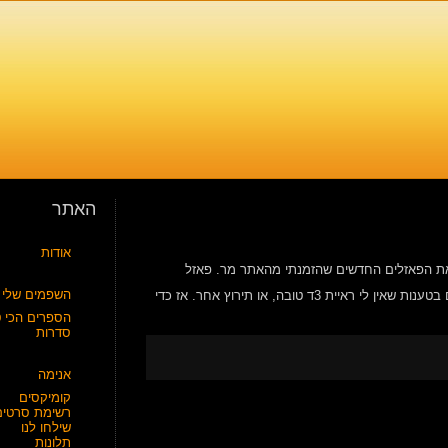
האתר
אודות
ה, קיבלתי את הפאזלים החדשים שהזמנתי מהאתר מר. פאזל
השפמים שלי
האוסטרלי. קיבלתי 3 פאזלים מסוג 3d packing, שעד עכשיו לא ניסיתי אף פעם בטענות שאין לי ראיית 3ד טובה, או תירוץ אחר. אז כדי
הספרים הכי ט
סדרות
אנימה
קומיקסים
רשימת סרטים
שילחו לנו
תלונות