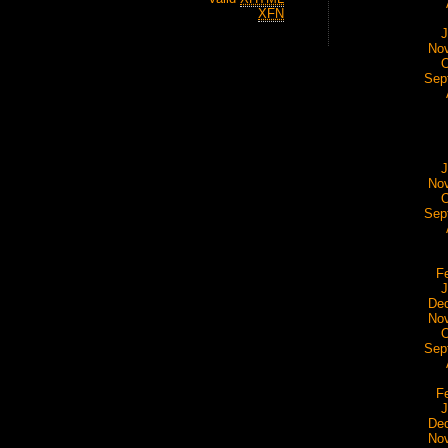
XFN
J
No
O
Sep
J
No
O
Sep
F
J
De
No
O
Sep
F
J
De
No