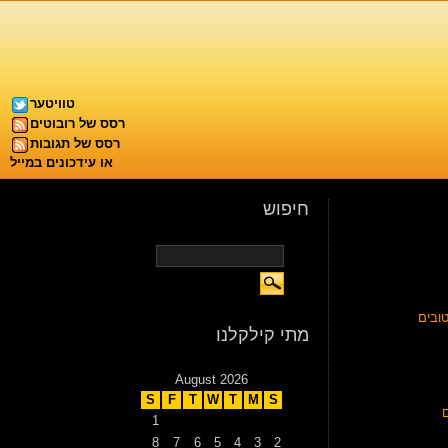
טוויטער
רסס של רובוטים
רסס של תגובות
או עידכונים במייל
חיפוש
ובים
מתי קילקלנו
August 2026
S
F
T
W
T
M
S
1
8
7
6
5
4
3
2