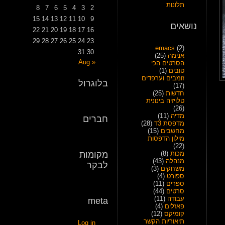
תלונות
8
7
6
5
4
3
2
15
14
13
12
11
10
9
נושאים
22
21
20
19
18
17
16
29
28
27
26
25
24
23
emacs
(2)
31
30
אנימה
(25)
« Aug
הסרטים הכי
טובים
(1)
זומבים וערפדים
בלוגרול
(17)
חדשות
(25)
טלויזיה בינונית
(26)
מדיה
(11)
חברים
מדפסת 3ד
(28)
מחשבים
(15)
מילון הדפסות
(22)
מכות
(8)
מקומות
מנהלה
(43)
לבקר
משחקים
(3)
ספורט
(4)
ספרים
(11)
סרטים
(44)
עבודה
(11)
meta
פאזלים
(4)
קומיקס
(12)
תיאוריות הקשר
Log in