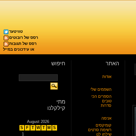
טוויטער
רסס של רובוטים
רסס של תגובות
או עידכונים במייל
האתר
חיפוש
אודות
השפמים שלי
הספרים הכי
טובים
מתי
סדרות
קילקלנו
אנימה
August 2026
קומיקסים
S
F
T
W
T
M
S
רשימת סרטים
1
שילחו לנו