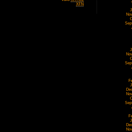
XFN
J
No
O
Sep
J
No
O
Sep
F
J
De
No
O
Sep
F
J
De
No