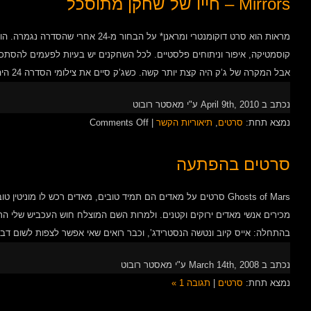
Mirrors – חייו של שחקן מתוסכל
מראות הוא סרט דוקומנטרי ומראנן* על הבחו
קוסמטיקה, איפור וניתוחים פלסטיים. לכל השחקנים יש בעיות לפעמים להסתכל 
אבל המקרה של ג’ק היה קצת יותר קשה. כשג’ק סיים את צילומי הסדרה 24 היה לו […]
נכתב ב April 9th, 2010 ע"י מאסטר רובוט
on
נמצא תחת:
סרטים
,
תיאוריות הקשר
|
Comments Off
Mirrors
–
סרטים בהפתעה
חייו
של
Ghosts of Mars סרטים על מאדים הם תמיד טובים, מאדים רכש לו מוניטין
שחקן
מכירים אנשי מאדים ירוקים וקטנים. ולמרות השם המוצלח חוש העכביש שלי ה
מתוסכל
בהתחלה: אייס קיוב ונטשה הנסטרידג’, וכבר רואים שאי אפשר לצפות לשום דב
נכתב ב March 14th, 2008 ע"י מאסטר רובוט
נמצא תחת:
סרטים
|
תגובה 1 »