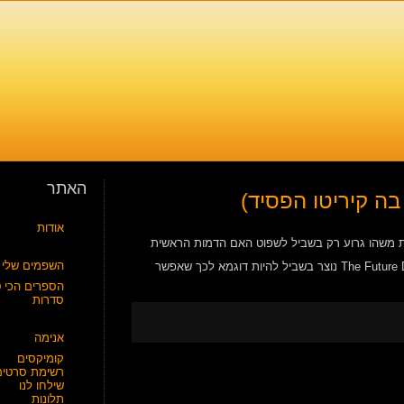
האתר
ה קיריטו הפסיד)
אודות
ות משהו גרוע רק בשביל לשפוט האם הדמות הראשית
השפמים שלי
היא גרועה יותר מהסדרה עצמה. זה מבזבז זמן ומבאס. אם אני חושבת ש-The Future Diary נוצר בשביל להיות דוגמא לכך שאפשר
הספרים הכי ט
סדרות
אנימה
קומיקסים
רשימת סרטים
שילחו לנו
תלונות