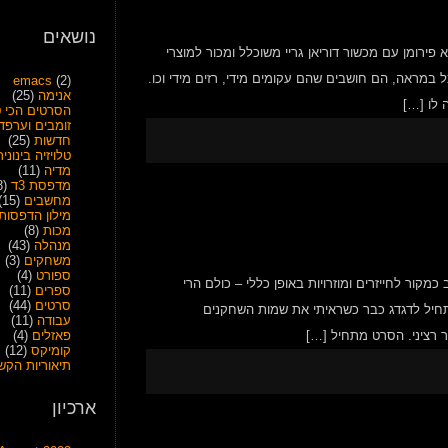
נושאים
ר מ-24 אחרי שהסדרה נגמרה. הוא פירומן עם מכשור דוריאן גריי משוכלל ומכור למוצרי
במראה, הם חושבים שהם עקומים מידי, רזים מידי וכו.
emacs
(2)
אנימה
(25)
הסרטים הכי ט
זומבים וערפד
חדשות
(25)
טלויזיה בינונית
מדיה
(11)
מדפסת 3ד
(28)
מחשבים
(15)
מילון הדפסות
מכות
(8)
מנהלה
(43)
משחקים
(3)
ספורט
(4)
 טוב כמקור לחייזרים ומוזרויות באופן כללי – כולם הרי
ספרים
(11)
סרטים
(44)
תחיל לדגדג כבר כשראיתי את שמות השחקנים
עבודה
(11)
ר רציני. הסרט מתחיל […]
פאזלים
(4)
קומיקס
(12)
תיאוריות הקש
ארכיון