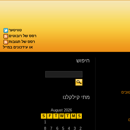
טוויטער
רסס של רובוטים
רסס של תגובות
או עידכונים במייל
חיפוש
ובים
מתי קילקלנו
August 2026
S
F
T
W
T
M
S
1
8
7
6
5
4
3
2