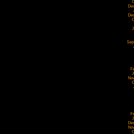
O
De
De
O
J
Sep
F
J
No
O
F
J
De
No
O