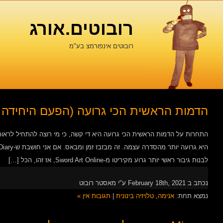
רובוטים.אורג
רובוטים אינפורמצ בע"מ
הדמות הראשית הכי גרועה (הפעם היחידה ב
התחרות על הדמות הראשית הכי גרועה היא די קשה, כי מי רוצה להתחיל לרא
לבנות גיבור ראשי יותר גרוע מקיריטו מ-Sword Art Online, אז זהו, הכל […]
נכתב ב February 18th, 2021 ע"י מאסטר רובוט
נמצא תחת:
אנימה
,
טלויזיה בינונית
|
תגובות אין »