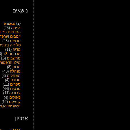
נושאים
emacs
(2)
אנימה
(25)
הסרטים הכי ט
זומבים וערפד
חדשות
(25)
טלויזיה בינונית
מדיה
(11)
מדפסת 3ד
(28)
מחשבים
(15)
מילון הדפסות
מכות
(8)
מנהלה
(43)
משחקים
(3)
ספורט
(4)
ספרים
(11)
סרטים
(44)
עבודה
(11)
פאזלים
(4)
קומיקס
(12)
תיאוריות הקש
ארכיון