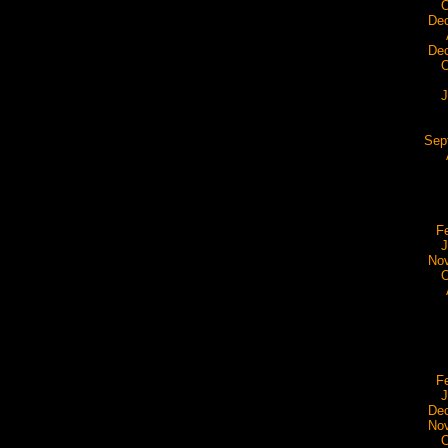
O
De
De
O
J
Sep
F
J
No
O
F
J
De
No
O