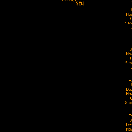
XFN
J
No
O
Sep
J
No
O
Sep
F
J
De
No
O
Sep
F
J
De
No