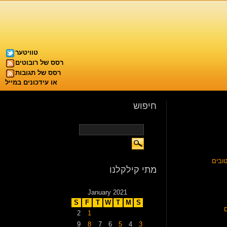
טוויטער
רסס של רובוטים
רסס של תגובות
או עידכונים במייל
חיפוש
ובים
מתי קילקלנו
January 2021
S
F
T
W
T
M
S
2
1
9
8
7
6
5
4
3