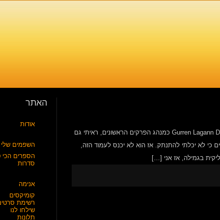
האתר
אודות
אז איזה פרקים ראשונים ראיתי לאחורנה? Gurren Lagann Dorohedoro Code Geass Inuyashiki כמנהג הפרקים הראשונים, ראיתי גם
השפמים שלי
 הבאים כי לא יכלתי להתנתק. אז הוא לא יכנס לעמוד הזה,
הספרים הכי ט
סדרות
אנימה
קומיקסים
רשימת סרטים
שילחו לנו
תלונות