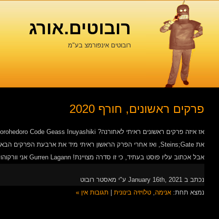
רובוטים.אורג
רובוטים אינפורמצ בע"מ
פרקים ראשונים, חורף 2020
את Steins;Gate, ואז אחרי הפרק הראשון ראיתי מיד את ארבעת הפרקים
אבל אכתוב עליו פוסט בעתיד, כי זו סדרה מצויינת! Gurren Lagann אני וורקוהוליקית בגמילה, אז אני […]
נכתב ב January 16th, 2021 ע"י מאסטר רובוט
נמצא תחת:
אנימה
,
טלויזיה בינונית
|
תגובות אין »