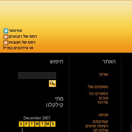
טוויטער
רסס של רובוטים
רסס של תגובות
או עידכונים במייל
האתר
חיפוש
אודות
השפמים שלי
הספרים הכי
טובים
מתי
סדרות
קילקלנו
אנימה
December 2007
קומיקסים
S
F
T
W
T
M
S
רשימת סרטים
1
שילחו לנו