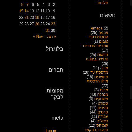
תלונות
8
7
6
5
4
3
2
15
14
13
12
11
10
9
נושאים
22
21
20
19
18
17
16
29
28
27
26
25
24
23
emacs
(2)
31
30
אנימה
(25)
Jan »
« Nov
הסרטים הכי
טובים
(1)
זומבים וערפדים
בלוגרול
(17)
חדשות
(25)
טלויזיה בינונית
(26)
מדיה
(11)
חברים
מדפסת 3ד
(28)
מחשבים
(15)
מילון הדפסות
(22)
מכות
(8)
מקומות
מנהלה
(43)
לבקר
משחקים
(3)
ספורט
(4)
ספרים
(11)
סרטים
(44)
עבודה
(11)
meta
פאזלים
(4)
קומיקס
(12)
תיאוריות הקשר
Log in