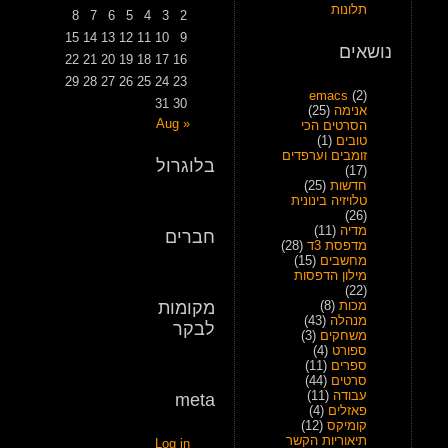
תלונות
8
7
6
5
4
3
2
15
14
13
12
11
10
9
נושאים
22
21
20
19
18
17
16
29
28
27
26
25
24
23
emacs
(2)
31
30
אנימה
(25)
« Aug
הסרטים הכי
טובים
(1)
זומבים וערפדים
בלוגרול
(17)
חדשות
(25)
טלויזיה בינונית
(26)
מדיה
(11)
חברים
מדפסת 3ד
(28)
מחשבים
(15)
מילון הדפסות
(22)
מכות
(8)
מקומות
מנהלה
(43)
לבקר
משחקים
(3)
ספורט
(4)
ספרים
(11)
סרטים
(44)
עבודה
(11)
meta
פאזלים
(4)
קומיקס
(12)
תיאוריות הקשר
Log in