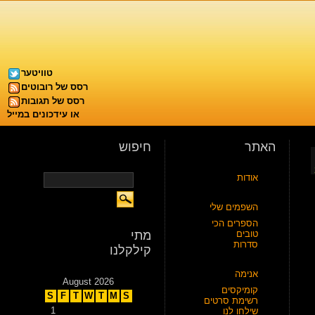
טוויטער
רסס של רובוטים
רסס של תגובות
או עידכונים במייל
האתר
חיפוש
אודות
השפמים שלי
הספרים הכי
טובים
מתי
סדרות
קילקלנו
אנימה
August 2026
קומיקסים
S
F
T
W
T
M
S
רשימת סרטים
1
שילחו לנו