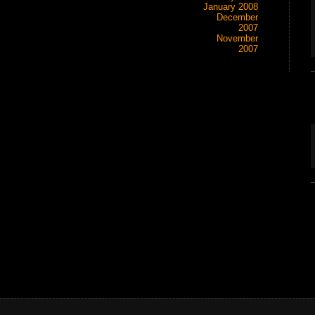
January 2008
December
2007
November
2007