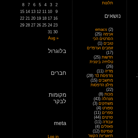
תלונות
8
7
6
5
4
3
2
15
14
13
12
11
10
9
נושאים
22
21
20
19
18
17
16
29
28
27
26
25
24
23
emacs
(2)
31
30
אנימה
(25)
« Aug
הסרטים הכי
טובים
(1)
זומבים וערפדים
בלוגרול
(17)
חדשות
(25)
טלויזיה בינונית
(26)
מדיה
(11)
חברים
מדפסת 3ד
(28)
מחשבים
(15)
מילון הדפסות
(22)
מכות
(8)
מקומות
מנהלה
(43)
לבקר
משחקים
(3)
ספורט
(4)
ספרים
(11)
סרטים
(44)
עבודה
(11)
meta
פאזלים
(4)
קומיקס
(12)
תיאוריות הקשר
Log in