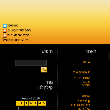
טוויטער
רסס של רובוטים
רסס של תגובות
או עידכונים במייל
האתר
חיפוש
אודות
השפמים שלי
הספרים הכי
טובים
מתי
סדרות
קילקלנו
אנימה
August 2026
קומיקסים
S
F
T
W
T
M
S
רשימת סרטים
1
שילחו לנו