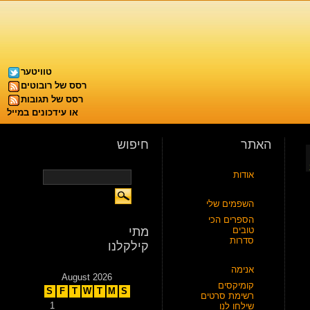
טוויטער
רסס של רובוטים
רסס של תגובות
או עידכונים במייל
האתר
חיפוש
אודות
השפמים שלי
הספרים הכי
טובים
מתי
סדרות
קילקלנו
אנימה
August 2026
קומיקסים
S
F
T
W
T
M
S
רשימת סרטים
1
שילחו לנו