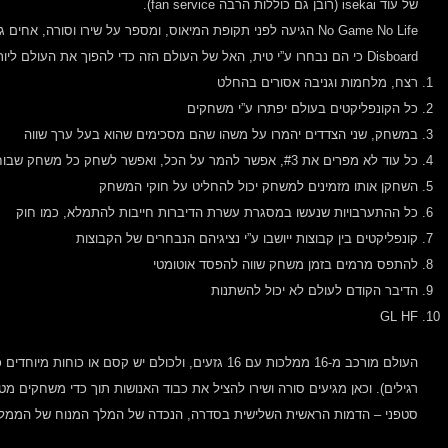
של עוד isekai (רובן גם כוללות הרבה fan service).
No Game No Life הגיעה לפני תקופת המיאוס, ומספר על שירו וסורה,
Disboard כי הם נבחרו ע”י טית, האל של העולם הזה כדי להפוך את העולם ליותר כיפי. בדיסבורד, כמו בתורה, יש את 10 הדיברות:
רצח, מלחמות וגניבה אסורים בהחלט
כל הקונפליקטים בעולם יפתרו ע”י משחקים
במשחק, שני הצדדים יהמרו על משהו שהם מסכימים שהוא בעל ערך שווה
כל עוד לא מפרים את #3, אפשר להמר על הכל, ואפשר לשחק כל משחק שבוחרים
השחקן אותו מזמינים למשחק יכול להחליט על חוקי המשחק
כל ההתערבויות שנעשו במסגרת עשרת הדיברות חייבות להתמלא, כמו חוק
קונפליקטים בין קבוצות ייושבו ע”י נציגיהם הנבחרים של הקבוצות
להתפס מרמים בזמן משחק שווה להפסד אוטומטי
הדיבר הקודם לעולם לא יכול להשתנות
GL HF
העולם מורכב מ-16 ממלכות עם 16 גזעים, ולכולם יש קסם 
רגילים). וכאן מגיעים סורה ושירו להציל את כבוד האנושות תוך כדי משחקים 
סטפני – הדמות הראשית השלישית בסדרה, הנכדה של המלך המנוח של הממלכ