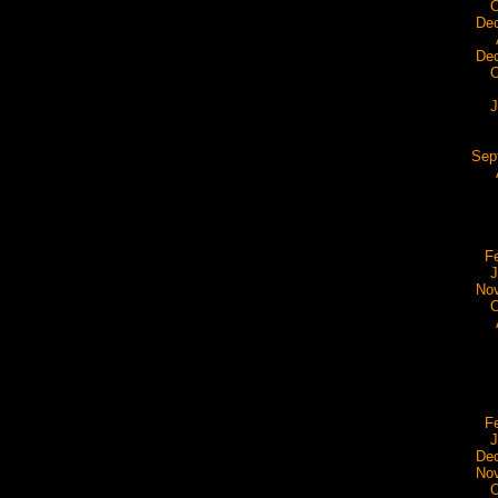
O
De
De
O
J
Sep
F
J
No
O
F
J
De
No
O