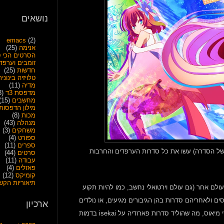
נושאים
emacs
(2)
אנימה
(25)
הסרטים הכי ט
זומבים וערפד
חדשות
(25)
טלויזיה בינונית
מדיה
(11)
מדפסת 3ד
(28)
מחשבים
(15)
מילון הדפסות
מכות
(8)
מנהלה
(43)
משחקים
(3)
ספורט
(4)
ספרים
(11)
 ומאוד בוהקת, שזה מפתיע קצת כי Madhouse (הסטודיו של הסדרה) עשו את כל סדרות הערפדים והחרבות
סרטים
(44)
עבודה
(11)
פאזלים
(4)
קומיקס
(12)
תיאוריות הקש
עולם אחר (גם עולם וירטואלי נחשב, כמו להיות תקוע
 הרבה קומיקסים ולאחריהם סדרות בהן הגיבורים מגיעים, או נולדים
ארכיון
מחדש, בעולם אחר וקסום. עד שבשלב כלשהו, לפני נניח 3 שנים, זה הגיע לכדי מיאוס, מה שהוליד סדרות פארודיה על isekai בדמות