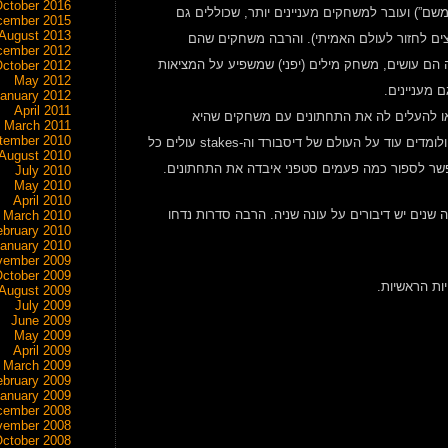
ctober 2016
משם”) ועובר למשחקים מעניינים יותר, שכוללים גם
cember 2015
August 2013
 רוצים לחזור לעולם האמיתי). והרבה משחקים שהם
cember 2012
הם עושים, משחק מילים (יפני) שמשפיע על המציאות
ctober 2012
May 2012
anuary 2012
April 2011
ו להעלים לה את התחתונים עם משחקים שהיא
March 2011
tember 2010
מסכימה לשחק איתו (כי במשחק הבא היא בטוח תנצח!). המשחקים מעניינים, ולומדים עוד על העולם של דיסבורד וה-stakes עולים כל
August 2010
ואפשר לספור כמה פעמים סטפני איבדה את התחתונים.
July 2010
May 2010
April 2010
 שנים יש דיבורים על עונה שניה. הרבה סדרות נדחו
March 2010
ebruary 2010
anuary 2010
vember 2009
ctober 2009
ות הראשיות.
August 2009
July 2009
June 2009
May 2009
April 2009
March 2009
ebruary 2009
anuary 2009
cember 2008
vember 2008
ctober 2008