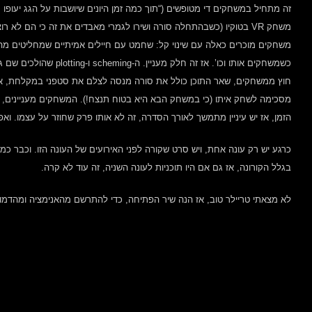
זה מתחיל במשחקים די מטופשים (“תוך כמה זמן היונים שיושבות על הגג יעופו 
משחק VR בטוקיו (כשבהתחלה סורה ושירו לגמרי מאבדים את זה כי הם לא
משחקים מוכרים כאלה עם שינוי קל: שחמט עם חיילים אמיתיים שמחליטים מה 
כשמשחקים אותו וכו’. אז זה חלק מעניין. ה-scheming ו-plotting שהולכים שם גם מעניינים.
חוץ ממשחקים, שאר התוכן כולל את סורה מנסה לצלם את סטפני במקלחת, א
הזמן, אז יש עיניין מתמשך לאורך הסדרה, זה לא אותו פרק שחוזר על עצמו. 
כרגע יש רק עונה אחת, ויש סרט שקורה לפני האירועים של העונה הזו. וכבר כמה
בגלל הקורונה, אז גם אם היו תוכניות לעונה השניה, זה עוד לא קרה.
לא מצאתי טריילר טוב, אז הנה שיר הפתיחה, כדי להתרשם מהאנימציה ומהדמוי