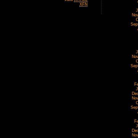
XFN
J
No
O
Sep
J
No
O
Sep
F
J
De
No
O
Sep
F
J
De
No