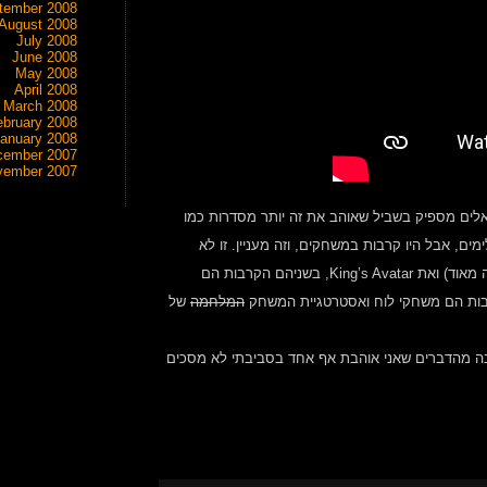
tember 2008
August 2008
July 2008
June 2008
May 2008
April 2008
March 2008
ebruary 2008
anuary 2008
cember 2007
vember 2007
 אלים מספיק בשביל שאוהב את זה יותר מסדרות כמו
רבות אלימים, אבל היו קרבות במשחקים, וזה מעניין. זו לא
הסדרה הראשונה עם קרבות במשחקים, יש את Sword Art Online (הזכור לרעה מאוד) ואת King’s Avatar, בשניהם הקרבות הם
המלחמה
של
רבה מהדברים שאני אוהבת אף אחד בסביבתי לא מסכים