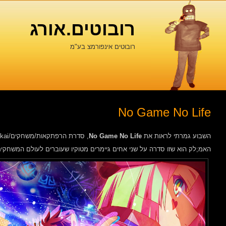
רובוטים.אורג
רובוטים אינפורמצ בע"מ
No Game No Life
השבוע גמרתי לראות את
No Game No Life
, סדרת הרפתקאות/משחקים/isekai.
האמ;לק הוא שזו סדרה על שני אחים גיימרים מטוקיו שעוברים לעולם המשחקים