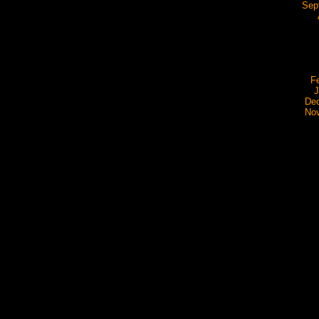
Sep
F
J
De
No