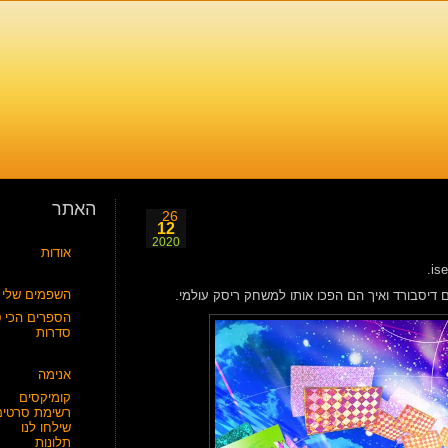
האתר
26
12
2020
אודות
השפמים שלי
 דיסבורד ואיך הם הפכו אותו למשחק ריסק עולמי.
הספרים הכי ט
סדרות
אנימה
קומיקסים
רשימת סרטים
שילחו לנו
תלונות