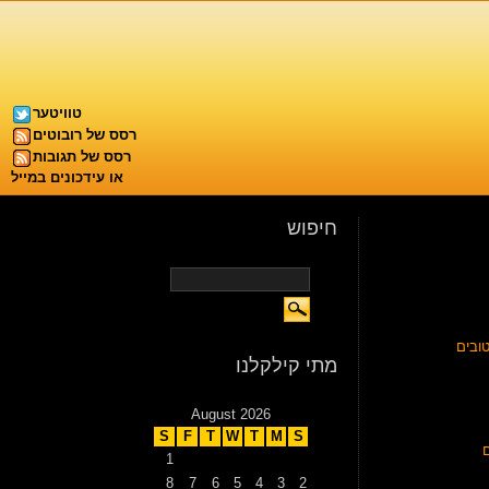
טוויטער
רסס של רובוטים
רסס של תגובות
או עידכונים במייל
חיפוש
ובים
מתי קילקלנו
August 2026
S
F
T
W
T
M
S
1
8
7
6
5
4
3
2