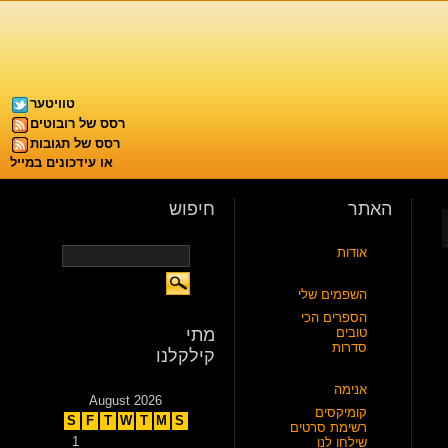
טוויטער
רסס של רובוטים
רסס של תגובות
או עידכונים במייל
האתר
חיפוש
אודות
השפמים שלי
הספרים הכי
טובים
מתי
סדרות
קילקלנו
אנימה
August 2026
קומיקסים
S
F
T
W
T
M
S
רשימת סרטים
1
שילחו לנו