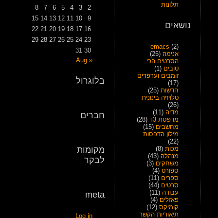
תלונות
8
7
6
5
4
3
2
15
14
13
12
11
10
9
נושאים
22
21
20
19
18
17
16
29
28
27
26
25
24
23
emacs
(2)
31
30
אנימה
(25)
« Aug
הסרטים הכי
טובים
(1)
זומבים וערפדים
בלוגרול
(17)
חדשות
(25)
טלויזיה בינונית
(26)
מדיה
(11)
חברים
מדפסת 3ד
(28)
מחשבים
(15)
מילון הדפסות
(22)
מכות
(8)
מקומות
מנהלה
(43)
לבקר
משחקים
(3)
ספורט
(4)
ספרים
(11)
סרטים
(44)
עבודה
(11)
meta
פאזלים
(4)
קומיקס
(12)
תיאוריות הקשר
Log in