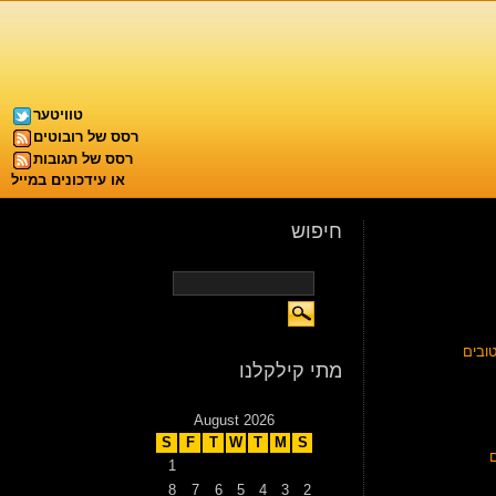
טוויטער
רסס של רובוטים
רסס של תגובות
או עידכונים במייל
חיפוש
ובים
מתי קילקלנו
August 2026
S
F
T
W
T
M
S
1
8
7
6
5
4
3
2