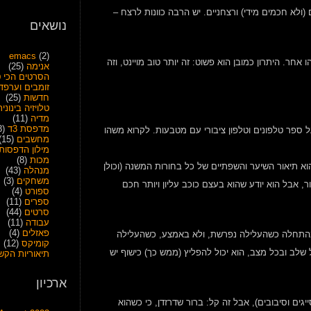
(ולא חכמים מידי) ורצחניים. יש הרבה כוונות לרצח –
נושאים
emacs
(2)
ר. היתרון כמובן הוא פשוט: זה יותר טוב מויינט, וזה
אנימה
(25)
הסרטים הכי ט
זומבים וערפד
חדשות
(25)
טלויזיה בינונית
מדיה
(11)
מדפסת 3ד
(28)
על ספר טלפונים וטלפון ציבורי עם מטבעות. לקרוא משהו
מחשבים
(15)
מילון הדפסות
מכות
(8)
 תיאור השיער והשפתיים של כל בחורות המשנה (וכולן
מנהלה
(43)
משחקים
(3)
, אבל הוא יודע שהוא בעצם כוכב עליון ויותר חכם
ספורט
(4)
ספרים
(11)
סרטים
(44)
עבודה
(11)
פאזלים
(4)
 בהתחלה כשהעלילה נפרשת, ולא באמצע, כשהעלילה
קומיקס
(12)
ל שלב ובכל מצב, הוא יכול להפליץ (ממש כך) כישוף יש
תיאוריות הקש
ארכיון
זדן (היו כמה סייגים וסיבובים), אבל זה קל: ברור שדרזדן, כי כשהוא