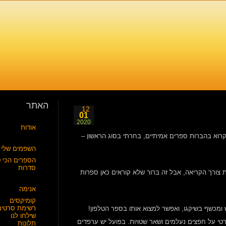
האתר
12
01
2020
אודות
לקרוא בהברות ספרים אמיתיים, בחרתי בסוג הראשון –
השפמים שלי
הספרים הכי ט
סדרות
צורך הקריאה, אבל זה ברור שלא קוראים כאן ספרות
אנימה
קומיקסים
רשימת סרטים
 ומספרת על הארי דרזדן, בלש ומכשף בשיקגו, ואפשר למצוא אותו בספר הטלפון!
שילחו לנו
 פרטי על חפצים נעלמים ושאר שטויות. בפועל יש ערפדים
תלונות