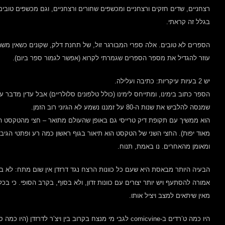
רצחניים, שדים חזקים ורצחניים ומכשפים שחורים ורצחניים, וגם מכשפים טובים 
בגלל זה קראתי.
הספרים לא טובים. אלה ספרי המבורגר זול, של תחנת דלק, שקונים כשאין משהו אח
עוזר להגדיל את מספר הספרים שגמרתי לקרוא (אפשר לגמור ספר ביום).
יש 2 בעיות עיקריות: כתיבה ועלילה.
הספר כתוב בימינו, ומתייחס לימינו (כולל טלפונים סלולריים) אבל עדין מדבר 
שמנסה להלביש את שנות ה-80 על זמננו נשמע לא הגיוני רוב הזמן.
הוא ממשיך עם תקופת דיק טרייסי גם באופן שהעולם מתואר – חצי מהטקסט הוא
מאוד יפות). החצי השני של הטקסט הוא תיאור בגוף ראשון כמה רע ופתטי הגיבור
ומאומן מהאחרים. נו באמת, תנוח.
הבעיה היותר מבאסת היא שעם כל כוונות הרצח נגד דרזדן אין שום מתח: לא
אמורה להסתעף ויש יותר יצורים עם כוונות זדון, ולא בסוף, בקרב הסופי. כי בכ
מאין שיתאים למצב ויציל אותו.
היו כמה ט’רדים ב-comicvine לגבי מי מנצח בקרוב בין ויצ’ר לדר