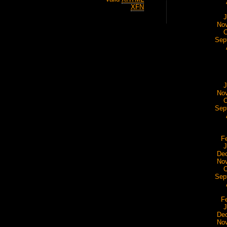
XFN
J
No
O
Sep
J
No
O
Sep
F
J
De
No
O
Sep
F
J
De
No