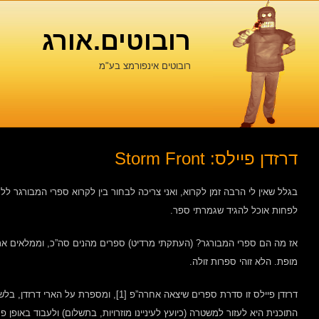
רובוטים.אורג
רובוטים אינפורמצ בע"מ
דרזדן פיילס: Storm Front
בגלל שאין לי הרבה זמן לקרוא, ואני צריכה לבחור בין לקרוא ספרי המבורגר ל
לפחות אוכל להגיד שגמרתי ספר.
אז מה הם ספרי המבורגר? (העתקתי מרדיט) ספרים מהנים סה”כ, וממלאים את 
מופת. הלא זוהי ספרות זולה.
דרזדן פיילס זו סדרת ספרים שיצאה אחרה”פ [1],
התוכנית היא לעזור למשטרה (כיועץ לעיניינו מוזרויות, בתשלום) ולעבוד באופן