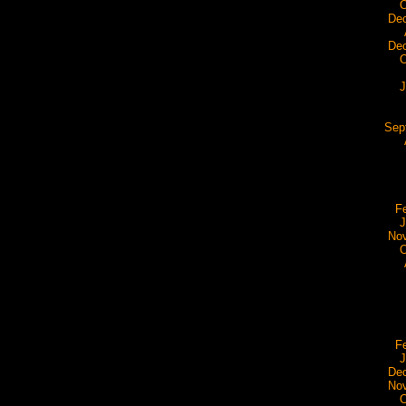
O
De
De
O
J
Sep
F
J
No
O
F
J
De
No
O