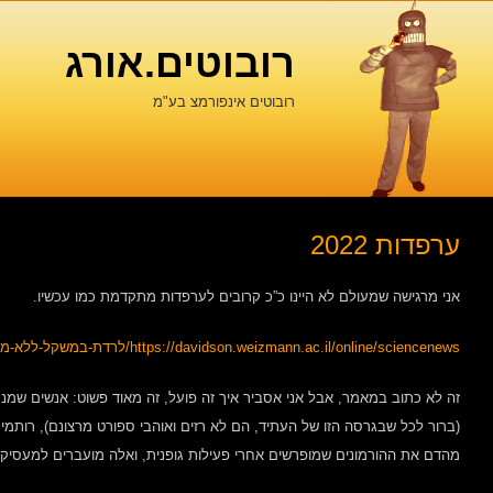
רובוטים.אורג
רובוטים אינפורמצ בע"מ
ערפדות 2022
אני מרגישה שמעולם לא היינו כ”כ קרובים לערפדות מתקדמת כמו עכשיו.
https://davidson.weizmann.ac.il/online/sciencenews/לרדת-במשקל-ללא-מאמץ
זה לא כתוב במאמר, אבל אני אסביר איך זה פועל, זה מאוד פשוט: אנשים שמנמ
(ברור לכל שבגרסה הזו של העתיד, הם לא רזים ואוהבי ספורט מרצונם), רותמים
מהדם את ההורמונים שמופרשים אחרי פעילות גופנית, ואלה מועברים למעסיק 