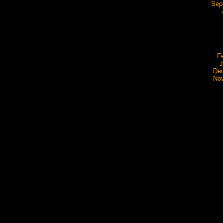
Sep
F
J
De
No