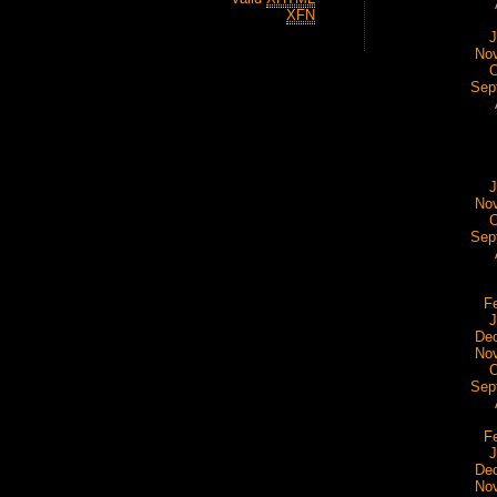
XFN
J
No
O
Sep
J
No
O
Sep
F
J
De
No
O
Sep
F
J
De
No