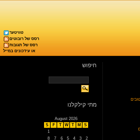
טוויטער
רסס של רובוטים
רסס של תגובות
או עידכונים במייל
חיפוש
ובים
מתי קילקלנו
August 2026
S
F
T
W
T
M
S
1
8
7
6
5
4
3
2