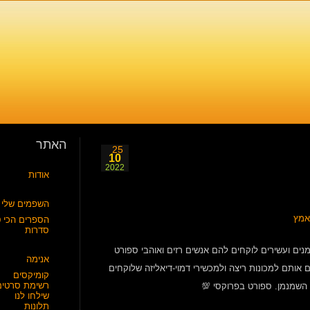
האתר
25
10
2022
אודות
השפמים שלי
הספרים הכי ט
סדרות
נים ועשירים לוקחים להם אנשים רזים ואוהבי ספורט
אנימה
 אותם למכונות ריצה ולמכשירי דמוי-דיאליזה שלוקחים
קומיקסים
רשימת סרטים
השמנמן. ספורט בפרוקסי 💯
שילחו לנו
תלונות