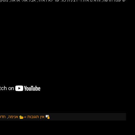
יש עונה חדשה, והיא נראית די רצינית כזו. עוד לא ראיתי, אבל אולי אראה, מסקר
אין תגובות »
אנימה
,
חדש