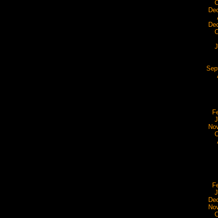
O
De
De
O
J
Sep
F
J
No
O
F
J
De
No
O