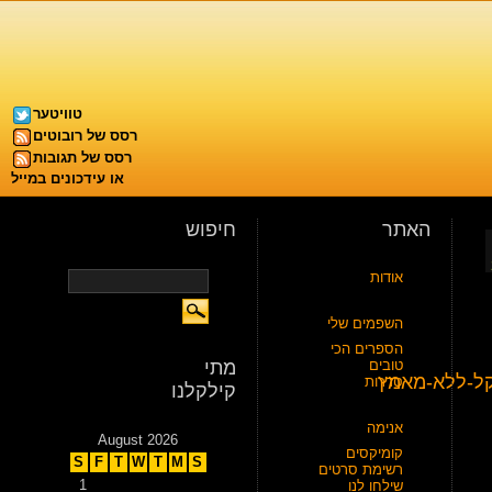
טוויטער
רסס של רובוטים
רסס של תגובות
או עידכונים במייל
האתר
חיפוש
אודות
השפמים שלי
הספרים הכי
טובים
מתי
סדרות
קילקלנו
אנימה
August 2026
קומיקסים
S
F
T
W
T
M
S
רשימת סרטים
1
שילחו לנו