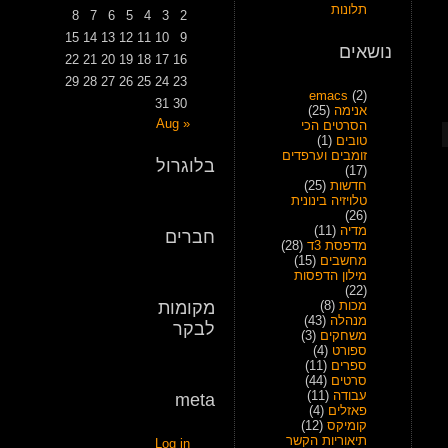
תלונות
8
7
6
5
4
3
2
15
14
13
12
11
10
9
נושאים
22
21
20
19
18
17
16
29
28
27
26
25
24
23
emacs
(2)
31
30
אנימה
(25)
« Aug
הסרטים הכי
טובים
(1)
זומבים וערפדים
בלוגרול
(17)
חדשות
(25)
טלויזיה בינונית
(26)
מדיה
(11)
חברים
מדפסת 3ד
(28)
מחשבים
(15)
מילון הדפסות
(22)
מכות
(8)
מקומות
מנהלה
(43)
לבקר
משחקים
(3)
ספורט
(4)
ספרים
(11)
סרטים
(44)
עבודה
(11)
meta
פאזלים
(4)
קומיקס
(12)
תיאוריות הקשר
Log in