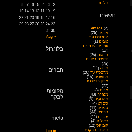
תלונות
8
7
6
5
4
3
2
15
14
13
12
11
10
9
נושאים
22
21
20
19
18
17
16
29
28
27
26
25
24
23
emacs
(2)
31
30
אנימה
(25)
« Aug
הסרטים הכי
טובים
(1)
זומבים וערפדים
בלוגרול
(17)
חדשות
(25)
טלויזיה בינונית
(26)
מדיה
(11)
חברים
מדפסת 3ד
(28)
מחשבים
(15)
מילון הדפסות
(22)
מכות
(8)
מקומות
מנהלה
(43)
לבקר
משחקים
(3)
ספורט
(4)
ספרים
(11)
סרטים
(44)
עבודה
(11)
meta
פאזלים
(4)
קומיקס
(12)
תיאוריות הקשר
Log in