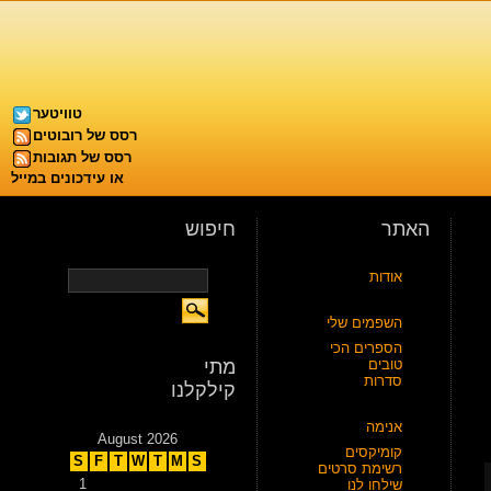
טוויטער
רסס של רובוטים
רסס של תגובות
או עידכונים במייל
האתר
חיפוש
אודות
השפמים שלי
הספרים הכי
טובים
מתי
סדרות
קילקלנו
אנימה
August 2026
קומיקסים
S
F
T
W
T
M
S
רשימת סרטים
1
שילחו לנו