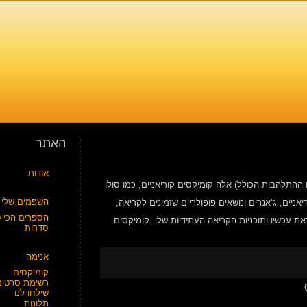
האתר
אודות
ההתלהבות הכולל) אלה קומיקסים קוריאניים, כמו סולו
השפמים שלי
ניים, ג’אנרים ונושאים פופולריים שזמינים לקריאה,
הספרים הכי ט
ת עכשיו ותוכניות הקריאה העתידיות שלי. קומיקסים
סדרות
אנימה
קומיקסים
רשימת סרטים
on
שילחו לנו
תלונות
Manhwa: