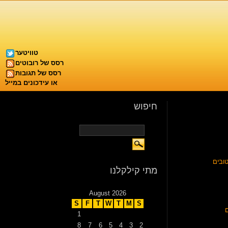
טוויטער
רסס של רובוטים
רסס של תגובות
או עידכונים במייל
חיפוש
ובים
מתי קילקלנו
August 2026
S
F
T
W
T
M
S
1
8
7
6
5
4
3
2