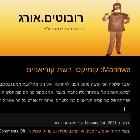
רובוטים.אורג
רובוטים אינפורמצ בע"מ
Manhwa: קומיקסי רשת קוריאניים
הדבר שלוקח הכי הרבה מזמני הפנוי לאחרונה, ואני הכי מתלהבת ממנו (בסכום 
לבלינג האהוב עלי במיוחד עליו כתבתי בעבר. אני אסקור מה הם קומיקסים קוריא
הפריחה של קומיקסים קוריאניים במיינסטרים, ואחרי זה אפרט על מה שאני קורא
[…]
נכתב ב January 1st, 2021 ע"י מאסטר רובוט
נמצא תחת:
אנימה
,
זומבים וערפדים
,
טלויזיה בינונית
,
קומיקס
|
Comments Off