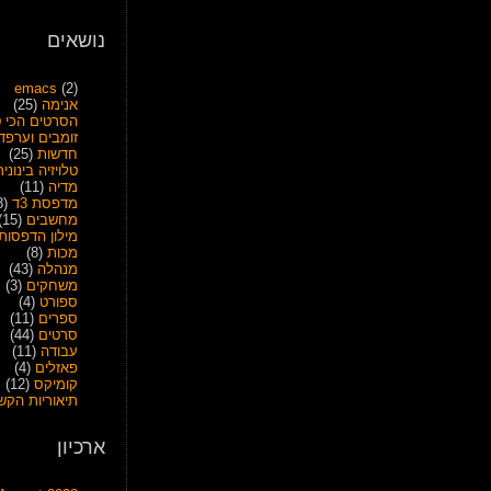
קומיקסי
נושאים
רשת
קוריאניים
emacs
(2)
אנימה
(25)
הסרטים הכי ט
זומבים וערפד
חדשות
(25)
טלויזיה בינונית
מדיה
(11)
מדפסת 3ד
(28)
מחשבים
(15)
מילון הדפסות
מכות
(8)
מנהלה
(43)
משחקים
(3)
ספורט
(4)
ספרים
(11)
סרטים
(44)
עבודה
(11)
פאזלים
(4)
קומיקס
(12)
תיאוריות הקש
ארכיון