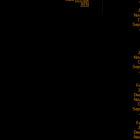
XFN
J
No
O
Sep
J
No
O
Sep
F
J
De
No
O
Sep
F
J
De
No