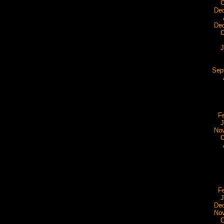
O
De
De
O
J
Sep
F
J
No
O
F
J
De
No
O