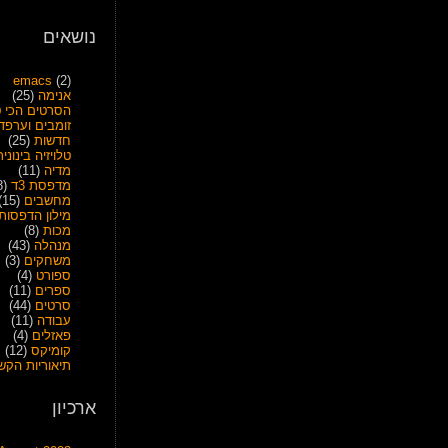
נושאים
emacs
(2)
אנימה
(25)
הסרטים הכי ט
זומבים וערפד
חדשות
(25)
טלויזיה בינונית
מדיה
(11)
מדפסת 3ד
(28)
מחשבים
(15)
מילון הדפסות
מכות
(8)
מנהלה
(43)
משחקים
(3)
ספורט
(4)
ספרים
(11)
סרטים
(44)
עבודה
(11)
פאזלים
(4)
קומיקס
(12)
תיאוריות הקש
ארכיון