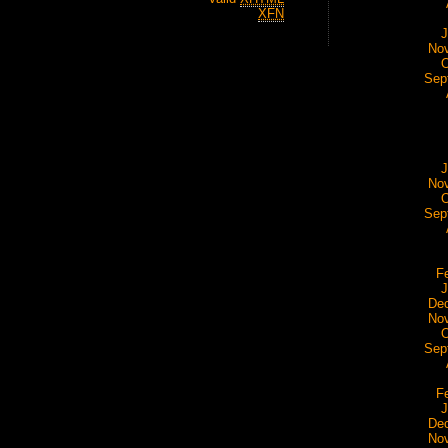
XFN
J
No
O
Sep
J
No
O
Sep
F
J
De
No
O
Sep
F
J
De
No