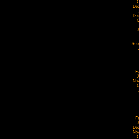
O
De
De
O
J
Sep
F
J
No
O
F
J
De
No
O