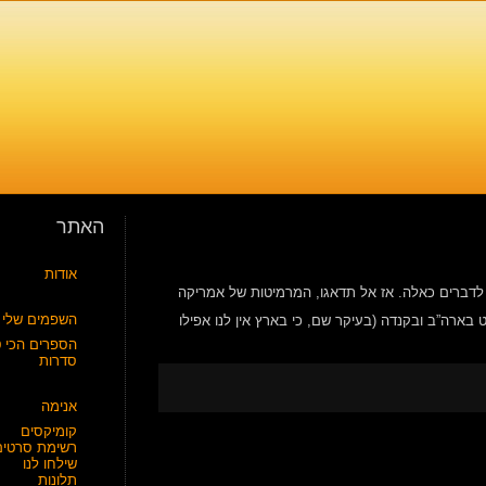
האתר
אודות
ל לדברים כאלה. אז אל תדאגו, המרמיטות של אמריקה
השפמים שלי
יום, ה-2 לפברואר הוא יום המרמיט בארה”ב ובקנדה (בעיקר שם, כי בארץ אין לנו אפילו
הספרים הכי ט
סדרות
אנימה
קומיקסים
רשימת סרטים
שילחו לנו
תלונות