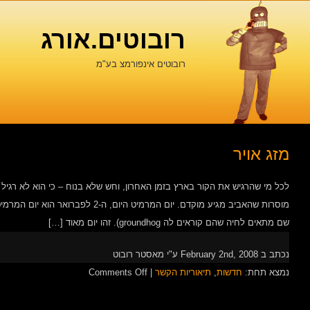
רובוטים.אורג
רובוטים אינפורמצ בע"מ
מזג אויר
לכל מי שהרגיש את הקור בארץ בזמן האחרון, וחש שלא בנוח – כי הוא לא רגי
מוסרות שהאביב מגיע מוקדם. יום המרמיט ה
שם מתאים לחיה שהם קוראים לה groundhog). זהו יום מאוד […]
נכתב ב February 2nd, 2008 ע"י מאסטר רובוט
on
נמצא תחת:
חדשות
,
תיאוריות הקשר
|
Comments Off
מזג
אויר