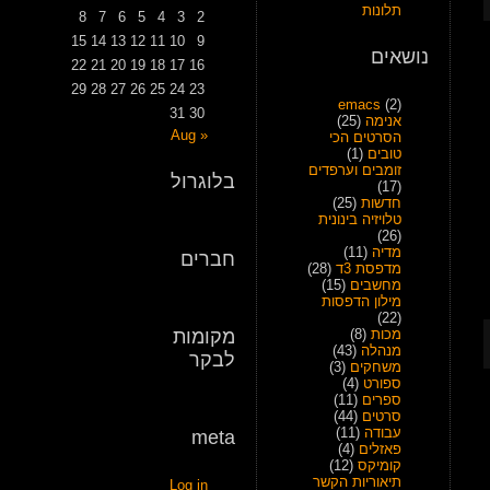
תלונות
8
7
6
5
4
3
2
15
14
13
12
11
10
9
נושאים
22
21
20
19
18
17
16
29
28
27
26
25
24
23
emacs
(2)
31
30
אנימה
(25)
« Aug
הסרטים הכי
טובים
(1)
זומבים וערפדים
בלוגרול
(17)
חדשות
(25)
טלויזיה בינונית
(26)
מדיה
(11)
חברים
מדפסת 3ד
(28)
מחשבים
(15)
מילון הדפסות
(22)
מכות
(8)
מקומות
מנהלה
(43)
לבקר
משחקים
(3)
ספורט
(4)
ספרים
(11)
סרטים
(44)
עבודה
(11)
meta
פאזלים
(4)
קומיקס
(12)
תיאוריות הקשר
Log in