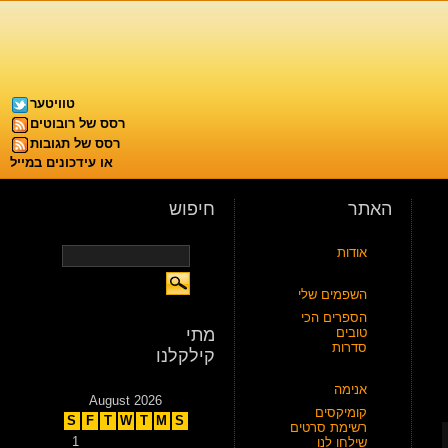
טוויטער
רסס של רובוטים
רסס של תגובות
או עידכונים במייל
האתר
חיפוש
אודות
השפמים שלי
הספרים הכי
טובים
מתי
סדרות
קילקלנו
אנימה
August 2026
קומיקסים
S
F
T
W
T
M
S
רשימת סרטים
1
שילחו לנו