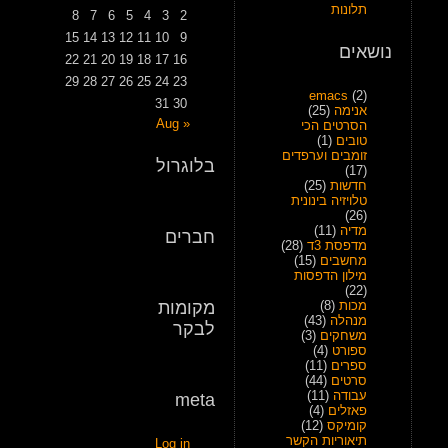
תלונות
8
7
6
5
4
3
2
15
14
13
12
11
10
9
נושאים
22
21
20
19
18
17
16
29
28
27
26
25
24
23
emacs
(2)
31
30
אנימה
(25)
« Aug
הסרטים הכי
טובים
(1)
זומבים וערפדים
בלוגרול
(17)
חדשות
(25)
טלויזיה בינונית
(26)
מדיה
(11)
חברים
מדפסת 3ד
(28)
מחשבים
(15)
מילון הדפסות
(22)
מכות
(8)
מקומות
מנהלה
(43)
לבקר
משחקים
(3)
ספורט
(4)
ספרים
(11)
סרטים
(44)
עבודה
(11)
meta
פאזלים
(4)
קומיקס
(12)
תיאוריות הקשר
Log in