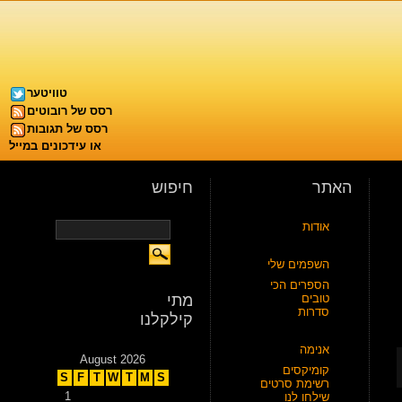
טוויטער
רסס של רובוטים
רסס של תגובות
או עידכונים במייל
האתר
חיפוש
אודות
השפמים שלי
הספרים הכי
טובים
מתי
סדרות
קילקלנו
אנימה
August 2026
קומיקסים
S
F
T
W
T
M
S
רשימת סרטים
1
שילחו לנו