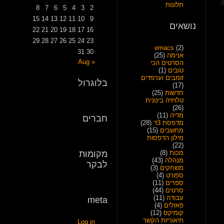
תלונות
8
7
6
5
4
3
2
15
14
13
12
11
10
9
נושאים
22
21
20
19
18
17
16
29
28
27
26
25
24
23
emacs
(2)
31
30
אנימה
(25)
« Aug
הסרטים הכי
טובים
(1)
זומבים וערפדים
בלוגרול
(17)
חדשות
(25)
טלויזיה בינונית
(26)
מדיה
(11)
חברים
מדפסת 3ד
(28)
מחשבים
(15)
מילון הדפסות
(22)
מכות
(8)
מקומות
מנהלה
(43)
לבקר
משחקים
(3)
ספורט
(4)
ספרים
(11)
סרטים
(44)
עבודה
(11)
meta
פאזלים
(4)
קומיקס
(12)
תיאוריות הקשר
Log in