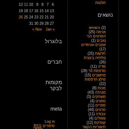
תלונות
12
11
10
9
8
7
6
19
18
17
16
15
14
13
נושאים
26
25
24
23
22
21
20
31
30
29
28
27
emacs
(2)
Jan »
« Nov
אנימה
(25)
הסרטים הכי
טובים
(1)
בלוגרול
זומבים וערפדים
(17)
חדשות
(25)
טלויזיה בינונית
חברים
(26)
מדיה
(11)
מדפסת 3ד
(28)
מחשבים
(15)
מילון הדפסות
מקומות
(22)
לבקר
מכות
(8)
מנהלה
(43)
משחקים
(3)
ספורט
(4)
ספרים
(11)
meta
סרטים
(44)
עבודה
(11)
פאזלים
(4)
Log in
קומיקס
(12)
סיפורים
RSS
תיאוריות הקשר