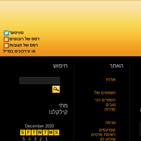
טוויטער
רסס של רובוטים
רסס של תגובות
או עידכונים במייל
האתר
חיפוש
אודות
השפמים שלי
הספרים הכי
טובים
מתי
סדרות
קילקלנו
אנימה
December 2020
קומיקסים
S
F
T
W
T
M
S
רשימת סרטים
5
4
3
2
1
שילחו לנו