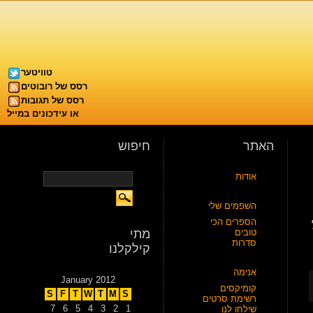
טוויטער
רסס של רובוטים
רסס של תגובות
או עידכונים במייל
האתר
חיפוש
אודות
השפמים שלי
הספרים הכי
טובים
מתי
סדרות
קילקלנו
אנימה
January 2012
קומיקסים
S
F
T
W
T
M
S
רשימת סרטים
7
6
5
4
3
2
1
שילחו לנו