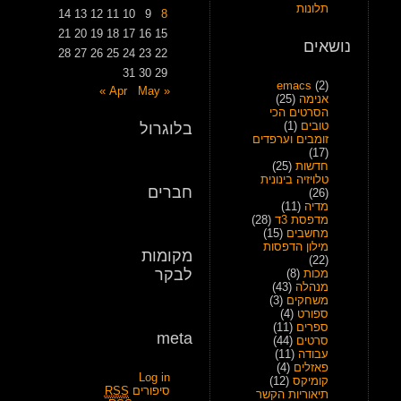
תלונות
14
13
12
11
10
9
8
21
20
19
18
17
16
15
נושאים
28
27
26
25
24
23
22
31
30
29
emacs
(2)
May »
« Apr
אנימה
(25)
הסרטים הכי
טובים
(1)
בלוגרול
זומבים וערפדים
(17)
חדשות
(25)
טלויזיה בינונית
חברים
(26)
מדיה
(11)
מדפסת 3ד
(28)
מחשבים
(15)
מילון הדפסות
מקומות
(22)
לבקר
מכות
(8)
מנהלה
(43)
משחקים
(3)
ספורט
(4)
ספרים
(11)
meta
סרטים
(44)
עבודה
(11)
פאזלים
(4)
Log in
קומיקס
(12)
סיפורים
RSS
תיאוריות הקשר