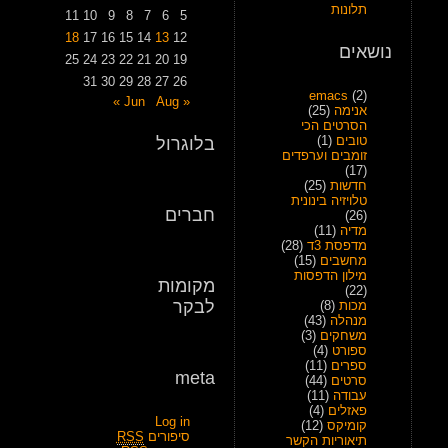
תלונות
11
10
9
8
7
6
5
18
17
16
15
14
13
12
נושאים
25
24
23
22
21
20
19
31
30
29
28
27
26
emacs
(2)
Aug »
« Jun
אנימה
(25)
הסרטים הכי
טובים
(1)
בלוגרול
זומבים וערפדים
(17)
חדשות
(25)
טלויזיה בינונית
חברים
(26)
מדיה
(11)
מדפסת 3ד
(28)
מחשבים
(15)
מילון הדפסות
מקומות
(22)
לבקר
מכות
(8)
מנהלה
(43)
משחקים
(3)
ספורט
(4)
ספרים
(11)
meta
סרטים
(44)
עבודה
(11)
פאזלים
(4)
Log in
קומיקס
(12)
סיפורים
RSS
תיאוריות הקשר