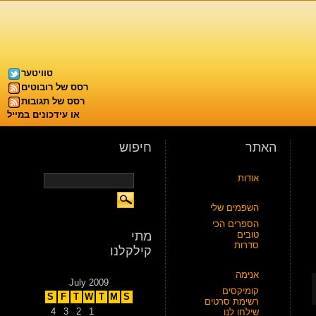
טוויטער
רסס של רובוטים
רסס של תגובות
או עידכונים במייל
האתר
חיפוש
אודות
השפמים שלי
הספרים הכי
טובים
מתי
סדרות
קילקלנו
אנימה
July 2009
קומיקסים
S
F
T
W
T
M
S
רשימת סרטים
4
3
2
1
שילחו לנו