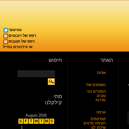
טוויטער
רסס של רובוטים
רסס של תגובות
או עידכונים במייל
האתר
חיפוש
אודות
2 צידי
השפמים שלי
הספרים הכי
טובים
מתי
סדרות
קילקלנו
אנימה
August 2026
קומיקסים
S
F
T
W
T
M
S
רשימת סרטים
1
שילחו לנו