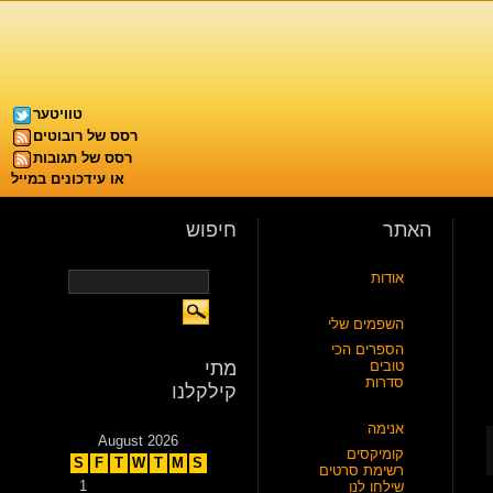
טוויטער
רסס של רובוטים
רסס של תגובות
או עידכונים במייל
האתר
חיפוש
אודות
השפמים שלי
הספרים הכי
טובים
מתי
סדרות
קילקלנו
אנימה
August 2026
קומיקסים
S
F
T
W
T
M
S
רשימת סרטים
1
שילחו לנו