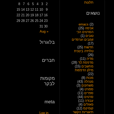
תלונות
8
7
6
5
4
3
2
15
14
13
12
11
10
9
נושאים
22
21
20
19
18
17
16
29
28
27
26
25
24
23
emacs
(2)
31
30
אנימה
(25)
« Aug
הסרטים הכי
טובים
(1)
זומבים וערפדים
בלוגרול
(17)
חדשות
(25)
טלויזיה בינונית
(26)
מדיה
(11)
חברים
מדפסת 3ד
(28)
מחשבים
(15)
מילון הדפסות
(22)
מכות
(8)
מקומות
מנהלה
(43)
לבקר
משחקים
(3)
ספורט
(4)
ספרים
(11)
סרטים
(44)
עבודה
(11)
meta
פאזלים
(4)
קומיקס
(12)
תיאוריות הקשר
Log in