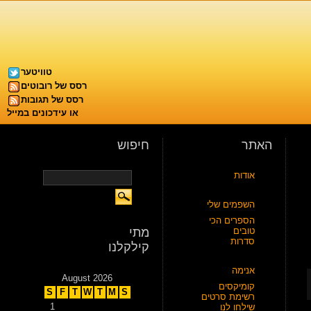
טוויטער
רסס של רובוטים
רסס של תגובות
או עידכונים במייל
האתר
חיפוש
אודות
השפמים שלי
הספרים הכי
טובים
מתי
סדרות
קילקלנו
אנימה
August 2026
קומיקסים
S
F
T
W
T
M
S
רשימת סרטים
1
שילחו לנו