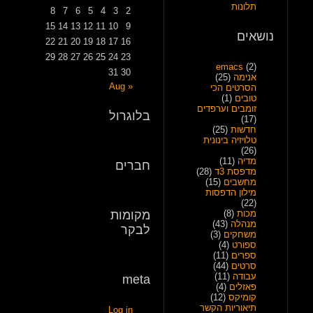
תלונות
8
7
6
5
4
3
2
15
14
13
12
11
10
9
נושאים
22
21
20
19
18
17
16
29
28
27
26
25
24
23
emacs
(2)
31
30
אנימה
(25)
« Aug
הסרטים הכי
טובים
(1)
זומבים וערפדים
בלוגרול
(17)
חדשות
(25)
טלויזיה בינונית
(26)
מדיה
(11)
חברים
מדפסת 3ד
(28)
מחשבים
(15)
מילון הדפסות
(22)
מכות
(8)
מקומות
מנהלה
(43)
לבקר
משחקים
(3)
ספורט
(4)
ספרים
(11)
סרטים
(44)
עבודה
(11)
meta
פאזלים
(4)
קומיקס
(12)
תיאוריות הקשר
Log in