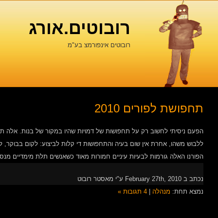
רובוטים.אורג
רובוטים אינפורמצ בע"מ
תחפושת לפורים 2010
הפעם ניסיתי לחשוב רק על תחפושות של דמויות שהיו במקור של בנות. אלה תח
ללבוש משהו, אחרת אין שום בעיה והתחפושות די קלות לביצוע: לקום בבוקר, 
הפורנו האלה גורמות לבעיות עיניים חמורות מאוד כשאנשים תלת מימדיים מנסי
נכתב ב February 27th, 2010 ע"י מאסטר רובוט
נמצא תחת:
מנהלה
|
4 תגובות »