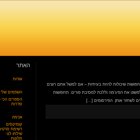
האתר
אודות
פושות שיכולות להיות בעיתיות – אם למשל אתם רוצים
השפמים שלי
לפשוט את הפיג’מה וללכת למסיבת פורים. תחפושות
הספרים הכי ט
ם לשחזר אותן. הפירסומים […]
סדרות
אנימה
קומיקסים
רשימת סרטים
שילחו לנו
תלונות