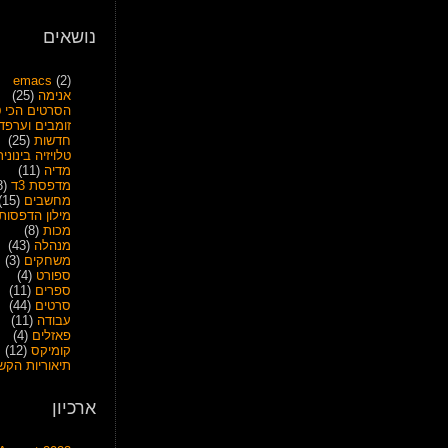
נושאים
emacs
(2)
אנימה
(25)
הסרטים הכי ט
זומבים וערפד
חדשות
(25)
טלויזיה בינונית
מדיה
(11)
מדפסת 3ד
(28)
מחשבים
(15)
מילון הדפסות
מכות
(8)
מנהלה
(43)
משחקים
(3)
ספורט
(4)
ספרים
(11)
סרטים
(44)
עבודה
(11)
פאזלים
(4)
קומיקס
(12)
תיאוריות הקש
ארכיון