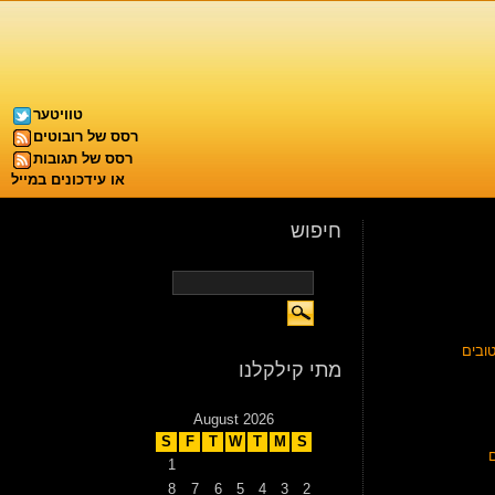
טוויטער
רסס של רובוטים
רסס של תגובות
או עידכונים במייל
חיפוש
ובים
מתי קילקלנו
August 2026
S
F
T
W
T
M
S
1
8
7
6
5
4
3
2