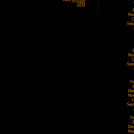
XFN
J
No
O
Sep
J
No
O
Sep
F
J
De
No
O
Sep
F
J
De
No