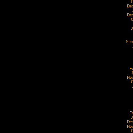
O
De
De
O
J
Sep
F
J
No
O
F
J
De
No
O