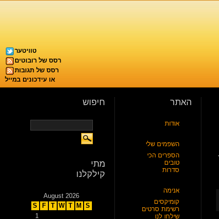
טוויטער
רסס של רובוטים
רסס של תגובות
או עידכונים במייל
האתר
חיפוש
אודות
השפמים שלי
הספרים הכי
טובים
מתי
סדרות
קילקלנו
אנימה
August 2026
קומיקסים
S
F
T
W
T
M
S
רשימת סרטים
1
שילחו לנו