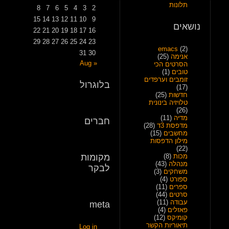
תלונות
8
7
6
5
4
3
2
15
14
13
12
11
10
9
נושאים
22
21
20
19
18
17
16
29
28
27
26
25
24
23
emacs
(2)
31
30
אנימה
(25)
« Aug
הסרטים הכי
טובים
(1)
זומבים וערפדים
בלוגרול
(17)
חדשות
(25)
טלויזיה בינונית
(26)
מדיה
(11)
חברים
מדפסת 3ד
(28)
מחשבים
(15)
מילון הדפסות
(22)
מכות
(8)
מקומות
מנהלה
(43)
לבקר
משחקים
(3)
ספורט
(4)
ספרים
(11)
סרטים
(44)
עבודה
(11)
meta
פאזלים
(4)
קומיקס
(12)
תיאוריות הקשר
Log in