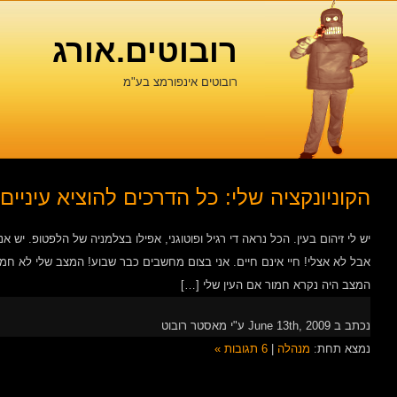
רובוטים.אורג
רובוטים אינפורמצ בע"מ
הקוניונקציה שלי: כל הדרכים להוציא עיניים
יש לי זיהום בעין. הכל נראה די רגיל ופוטוגני, אפילו בצלמניה של הלפטופ. יש אנ
אבל לא אצלי! חיי אינם חיים. אני בצום מחשבים כבר שבוע! המצב שלי לא חמור,
המצב היה נקרא חמור אם העין שלי […]
נכתב ב June 13th, 2009 ע"י מאסטר רובוט
נמצא תחת:
מנהלה
|
6 תגובות »