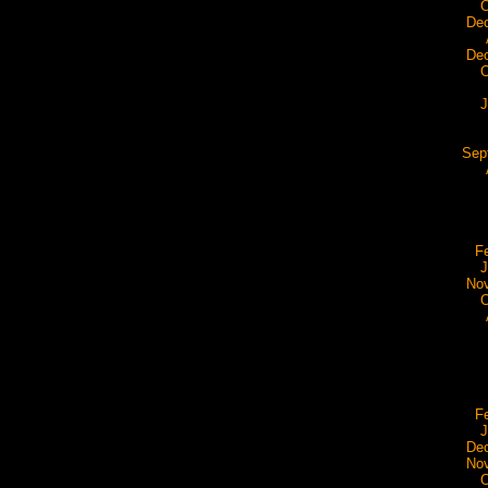
O
De
De
O
J
Sep
F
J
No
O
F
J
De
No
O