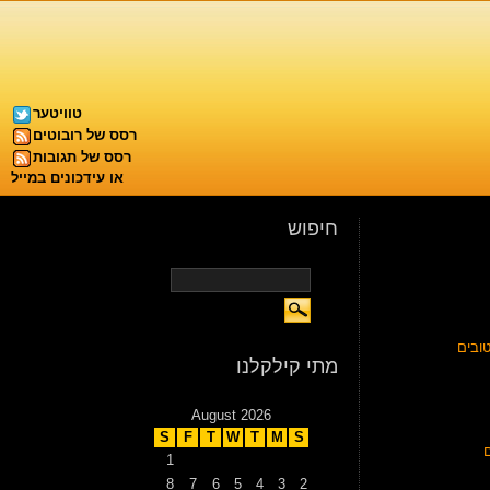
טוויטער
רסס של רובוטים
רסס של תגובות
או עידכונים במייל
חיפוש
ובים
מתי קילקלנו
August 2026
S
F
T
W
T
M
S
1
8
7
6
5
4
3
2