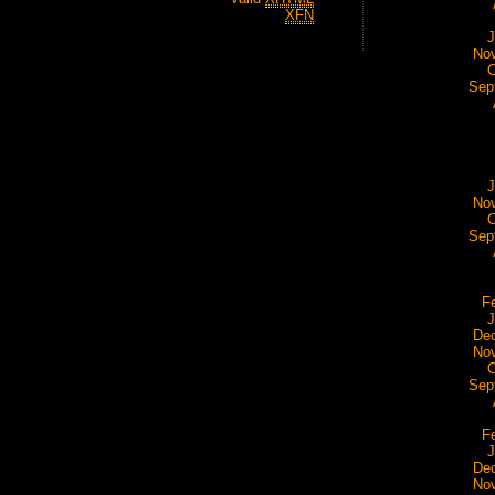
XFN
J
No
O
Sep
J
No
O
Sep
F
J
De
No
O
Sep
F
J
De
No