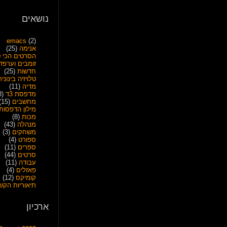
נושאים
emacs
(2)
אנימה
(25)
הסרטים הכי ט
זומבים וערפד
חדשות
(25)
טלויזיה בינונית
מדיה
(11)
מדפסת 3ד
(28)
מחשבים
(15)
מילון הדפסות
מכות
(8)
מנהלה
(43)
משחקים
(3)
ספורט
(4)
ספרים
(11)
סרטים
(44)
עבודה
(11)
פאזלים
(4)
קומיקס
(12)
תיאוריות הקש
ארכיון