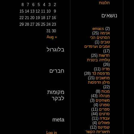
תלונות
8
7
6
5
4
3
2
15
14
13
12
11
10
9
נושאים
22
21
20
19
18
17
16
29
28
27
26
25
24
23
emacs
(2)
31
30
אנימה
(25)
« Aug
הסרטים הכי
טובים
(1)
זומבים וערפדים
בלוגרול
(17)
חדשות
(25)
טלויזיה בינונית
(26)
מדיה
(11)
חברים
מדפסת 3ד
(28)
מחשבים
(15)
מילון הדפסות
(22)
מכות
(8)
מקומות
מנהלה
(43)
לבקר
משחקים
(3)
ספורט
(4)
ספרים
(11)
סרטים
(44)
עבודה
(11)
meta
פאזלים
(4)
קומיקס
(12)
תיאוריות הקשר
Log in