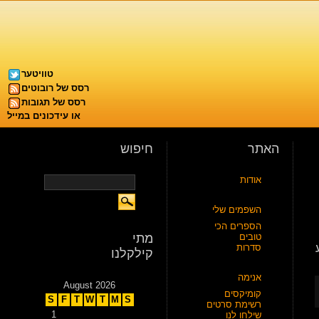
טוויטער
רסס של רובוטים
רסס של תגובות
או עידכונים במייל
האתר
חיפוש
אודות
השפמים שלי
הספרים הכי
טובים
מתי
סדרות
קילקלנו
אנימה
August 2026
קומיקסים
S
F
T
W
T
M
S
רשימת סרטים
1
שילחו לנו