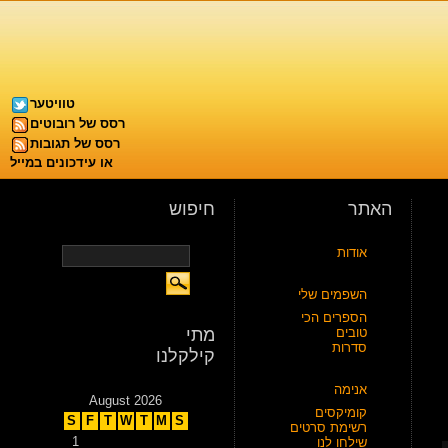
טוויטער
רסס של רובוטים
רסס של תגובות
או עידכונים במייל
האתר
חיפוש
אודות
השפמים שלי
הספרים הכי
טובים
מתי
סדרות
קילקלנו
אנימה
August 2026
קומיקסים
S
F
T
W
T
M
S
רשימת סרטים
1
שילחו לנו