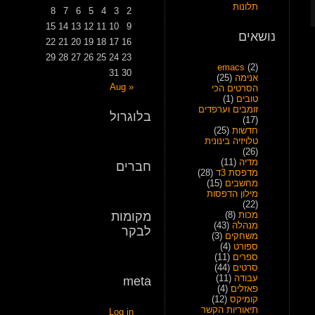
תלונות
8
7
6
5
4
3
2
15
14
13
12
11
10
9
נושאים
22
21
20
19
18
17
16
29
28
27
26
25
24
23
emacs
(2)
31
30
אנימה
(25)
« Aug
הסרטים הכי
טובים
(1)
זומבים וערפדים
בלוגרול
(17)
חדשות
(25)
טלויזיה בינונית
(26)
מדיה
(11)
חברים
מדפסת 3ד
(28)
מחשבים
(15)
מילון הדפסות
(22)
מכות
(8)
מקומות
מנהלה
(43)
לבקר
משחקים
(3)
ספורט
(4)
ספרים
(11)
סרטים
(44)
עבודה
(11)
meta
פאזלים
(4)
קומיקס
(12)
תיאוריות הקשר
Log in