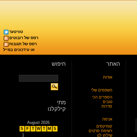
טוויטער
רסס של רובוטים
רסס של תגובות
או עידכונים במייל
האתר
חיפוש
אודות
השפמים שלי
הספרים הכי
טובים
מתי
סדרות
קילקלנו
אנימה
August 2026
קומיקסים
S
F
T
W
T
M
S
רשימת סרטים
1
שילחו לנו