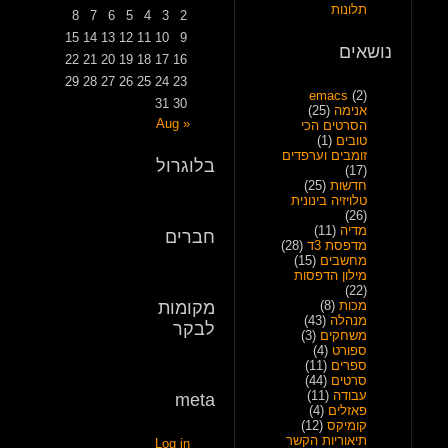
תלונות
8
7
6
5
4
3
2
15
14
13
12
11
10
9
נושאים
22
21
20
19
18
17
16
29
28
27
26
25
24
23
emacs
(2)
31
30
אנימה
(25)
« Aug
הסרטים הכי
טובים
(1)
זומבים וערפדים
בלוגרול
(17)
חדשות
(25)
טלויזיה בינונית
(26)
מדיה
(11)
חברים
מדפסת 3ד
(28)
מחשבים
(15)
מילון הדפסות
(22)
מכות
(8)
מקומות
מנהלה
(43)
לבקר
משחקים
(3)
ספורט
(4)
ספרים
(11)
סרטים
(44)
עבודה
(11)
meta
פאזלים
(4)
קומיקס
(12)
תיאוריות הקשר
Log in