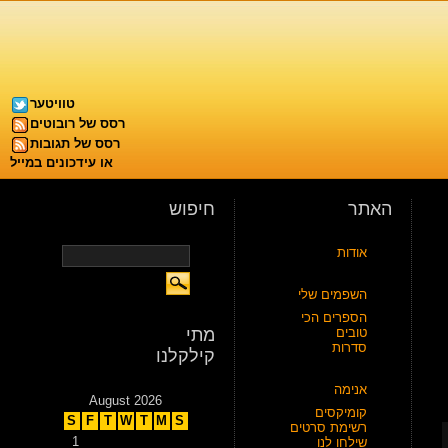
טוויטער
רסס של רובוטים
רסס של תגובות
או עידכונים במייל
האתר
חיפוש
אודות
השפמים שלי
הספרים הכי
טובים
מתי
סדרות
קילקלנו
אנימה
August 2026
קומיקסים
S
F
T
W
T
M
S
רשימת סרטים
1
שילחו לנו