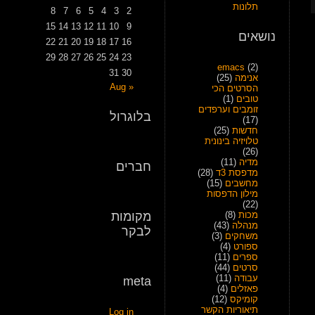
תלונות
8
7
6
5
4
3
2
15
14
13
12
11
10
9
נושאים
22
21
20
19
18
17
16
29
28
27
26
25
24
23
emacs
(2)
31
30
אנימה
(25)
« Aug
הסרטים הכי
טובים
(1)
זומבים וערפדים
בלוגרול
(17)
חדשות
(25)
טלויזיה בינונית
(26)
מדיה
(11)
חברים
מדפסת 3ד
(28)
מחשבים
(15)
מילון הדפסות
(22)
מכות
(8)
מקומות
מנהלה
(43)
לבקר
משחקים
(3)
ספורט
(4)
ספרים
(11)
סרטים
(44)
עבודה
(11)
meta
פאזלים
(4)
קומיקס
(12)
תיאוריות הקשר
Log in