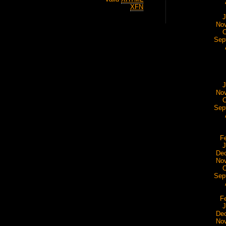
XFN
J
No
O
Sep
J
No
O
Sep
F
J
De
No
O
Sep
F
J
De
No