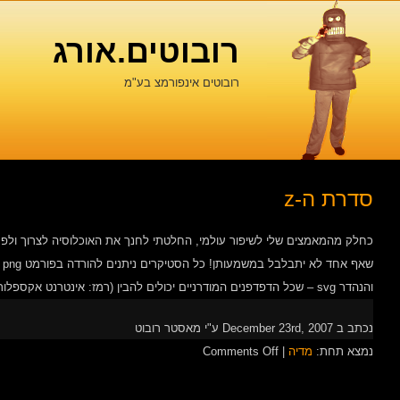
רובוטים.אורג
רובוטים אינפורמצ בע"מ
סדרת ה-z
כחלק מהמאמצים שלי לשיפור עולמי, החלטתי לחנך את האוכלוסיה לצרוך ולפר
שא
והנהדר svg – שכל הדפדפנים המודרניים יכולים להבין (רמז: אינטרנט אקספלורר הוא לא מודרני). ניתן להוריד זבל בצורת […]
נכתב ב December 23rd, 2007 ע"י מאסטר רובוט
on
נמצא תחת:
מדיה
|
Comments Off
סדרת
ה-