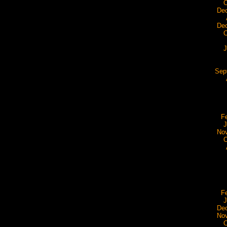
O
De
De
O
J
Sep
F
J
No
O
F
J
De
No
O