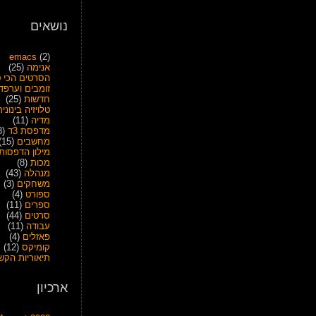
נושאים
emacs
(2)
אנימה
(25)
הסרטים הכי ט
זומבים וערפד
חדשות
(25)
טלויזיה בינונית
מדיה
(11)
מדפסת 3ד
(28)
מחשבים
(15)
מילון הדפסות
מכות
(8)
מנהלה
(43)
משחקים
(3)
ספורט
(4)
ספרים
(11)
סרטים
(44)
עבודה
(11)
פאזלים
(4)
קומיקס
(12)
תיאוריות הקש
ארכיון