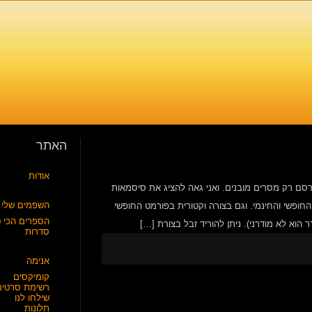
האתר
אודות
סם רק מסרים מובנים. ואני גאה להציג את סיסמאות
השפמים שלי
ף אחד לא יתבלבל במשמעותן! כל הסטיקרים ניתנים להורדה בפורמט png החופשי והחינמי. וגם בצורה וקטורית בפורמט החופשי
הספרים הכי ט
סדרות
אנימה
קומיקסים
רשימת סרטים
שילחו לנו
תלונות