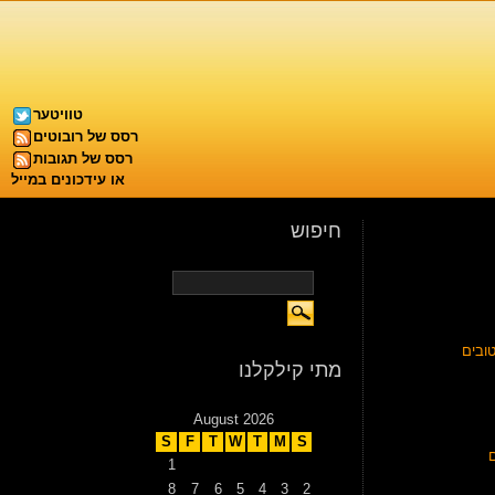
טוויטער
רסס של רובוטים
רסס של תגובות
או עידכונים במייל
חיפוש
ובים
מתי קילקלנו
August 2026
S
F
T
W
T
M
S
1
8
7
6
5
4
3
2