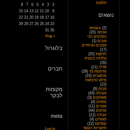
תלונות
8
7
6
5
4
3
2
15
14
13
12
11
10
9
נושאים
22
21
20
19
18
17
16
29
28
27
26
25
24
23
emacs
(2)
31
30
אנימה
(25)
« Aug
הסרטים הכי
טובים
(1)
זומבים וערפדים
בלוגרול
(17)
חדשות
(25)
טלויזיה בינונית
(26)
מדיה
(11)
חברים
מדפסת 3ד
(28)
מחשבים
(15)
מילון הדפסות
(22)
מכות
(8)
מקומות
מנהלה
(43)
לבקר
משחקים
(3)
ספורט
(4)
ספרים
(11)
סרטים
(44)
עבודה
(11)
meta
פאזלים
(4)
קומיקס
(12)
תיאוריות הקשר
Log in