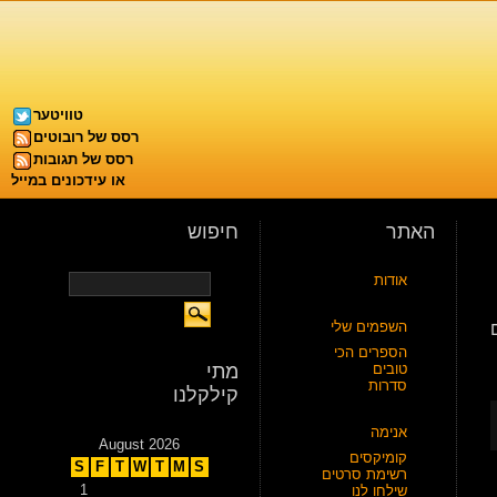
טוויטער
רסס של רובוטים
רסס של תגובות
או עידכונים במייל
האתר
חיפוש
אודות
השפמים שלי
הספרים הכי
טובים
מתי
סדרות
קילקלנו
אנימה
August 2026
קומיקסים
S
F
T
W
T
M
S
רשימת סרטים
1
שילחו לנו