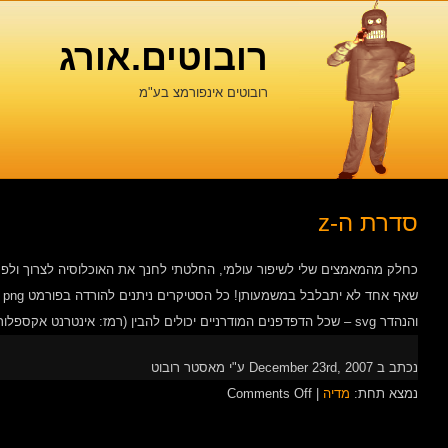
רובוטים.אורג
רובוטים אינפורמצ בע"מ
סדרת ה-z
כחלק מהמאמצים שלי לשיפור עולמי, החלטתי לחנך את האוכלוסיה לצרוך ולפר
שא
והנהדר svg – שכל הדפדפנים המודרניים יכולים להבין (רמז: אינטרנט אקספלורר הוא לא מודרני). ניתן להוריד זבל בצורת […]
נכתב ב December 23rd, 2007 ע"י מאסטר רובוט
on
נמצא תחת:
מדיה
|
Comments Off
סדרת
ה-