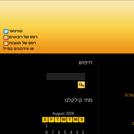
טוויטער
רסס של רובוטים
רסס של תגובות
או עידכונים במייל
חיפוש
ובים
מתי קילקלנו
August 2026
S
F
T
W
T
M
S
1
8
7
6
5
4
3
2