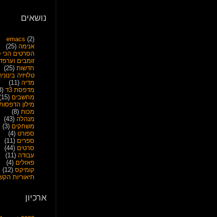
נושאים
emacs
(2)
אנימה
(25)
הסרטים הכי ט
זומבים וערפד
חדשות
(25)
טלויזיה בינונית
מדיה
(11)
מדפסת 3ד
(28)
מחשבים
(15)
מילון הדפסות
מכות
(8)
מנהלה
(43)
משחקים
(3)
ספורט
(4)
ספרים
(11)
סרטים
(44)
עבודה
(11)
פאזלים
(4)
קומיקס
(12)
תיאוריות הקש
ארכיון