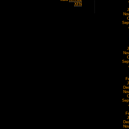
XFN
J
No
O
Sep
J
No
O
Sep
F
J
De
No
O
Sep
F
J
De
No