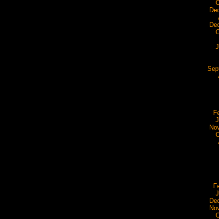
O
De
De
O
J
Sep
F
J
No
O
F
J
De
No
O