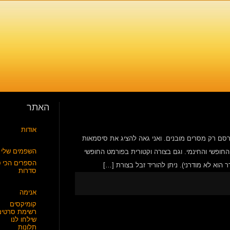
האתר
אודות
סם רק מסרים מובנים. ואני גאה להציג את סיסמאות
השפמים שלי
ף אחד לא יתבלבל במשמעותן! כל הסטיקרים ניתנים להורדה בפורמט png החופשי והחינמי. וגם בצורה וקטורית בפורמט החופשי
הספרים הכי ט
סדרות
אנימה
קומיקסים
רשימת סרטים
שילחו לנו
תלונות